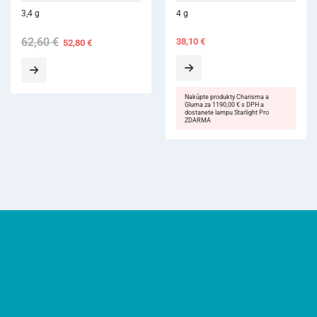
4 g
38,10
€
Nakúpte produkty Charisma a
Gluma za 1190,00 € s DPH a
dostanete lampu Starlight Pro
ZDARMA