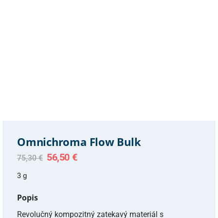
Omnichroma Flow Bulk
Original
Current
56,50
€
75,30
€
price
price
was:
is:
3 g
75,30 €.
56,50 €.
Popis
Revolučný kompozitný zatekavý materiál s