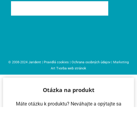
© 2008-2024
Jarident
|
Pravidlá cookies
|
Ochrana osobných údajov
| Marketing
Art
Tvorba web stránok
Otázka na produkt
Máte otázku k produktu? Neváhajte a opýtajte sa
nás – radi vám pomôžeme!
Meno a priezvisko