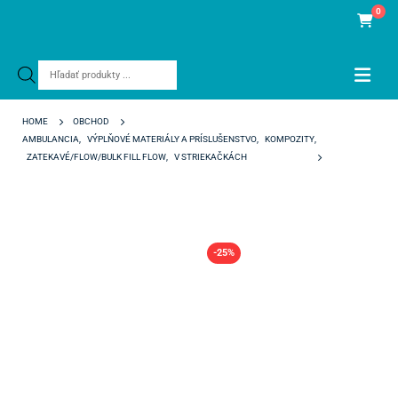
0
Products
search
HOME
OBCHOD
AMBULANCIA
,
VÝPLŇOVÉ MATERIÁLY A PRÍSLUŠENSTVO
,
KOMPOZITY
,
ZATEKAVÉ/FLOW/BULK FILL FLOW
,
V STRIEKAČKÁCH
OMNICHROMA FLOW BULK
-25%