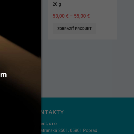
20 g
53,00
€
–
55,00
€
 PRODUKT
ZOBRAZIŤ PRODUKT
vám
KONTAKTY
Jarident, s.r.o.
Podtatranská 2501, 05801 Poprad