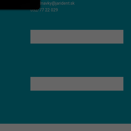
objednavky@jarident.sk
052/77 22 029