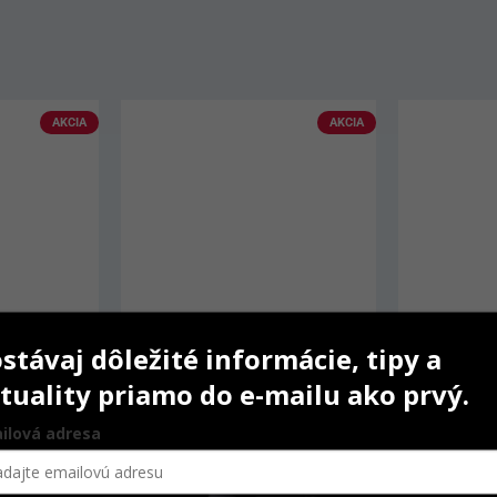
AKCIA
AKCIA
stávaj dôležité informácie, tipy a
tuality priamo do e-mailu ako prvý.
ilová adresa
 ks
IPS e.max Ceram Dentin
IPS inLine