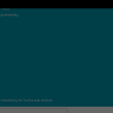
produkty
Servis
 heslo
 podmienky
v
| Marketing Art
Tvorba web stránok