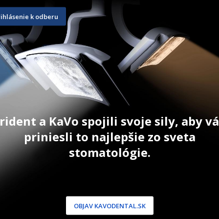
20 g
100 g
rihlásenie k odberu
69,90
€
149,70
€
T
ZOBRAZIŤ PRODUKT
ZOBRAZIŤ
 Platí na
ia (nie je
py). Platí
26, potom
rident a KaVo spojili svoje sily, aby 
priniesli to najlepšie zo sveta
stomatológie.
NÍCKA ZÓNA
PODPORA
 / Registrácia
Doprava a platba
OBJAV KAVODENTAL.SK
dnávky
Reklamácie