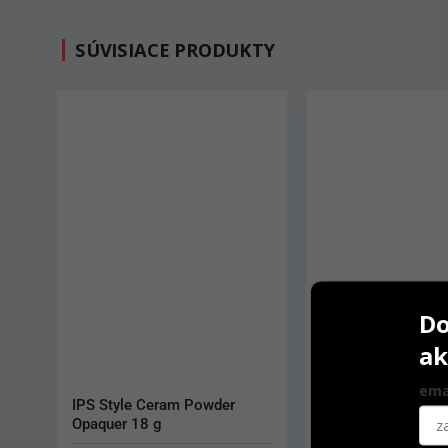
SÚVISIACE PRODUKTY
Do
ak
ema
IPS Style Ceram Powder 
IPS e.max Press 5
Opaquer 18 g