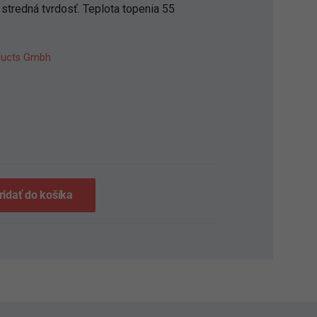
stredná tvrdosť. Teplota topenia 55
oducts Gmbh
S
ridať do košíka