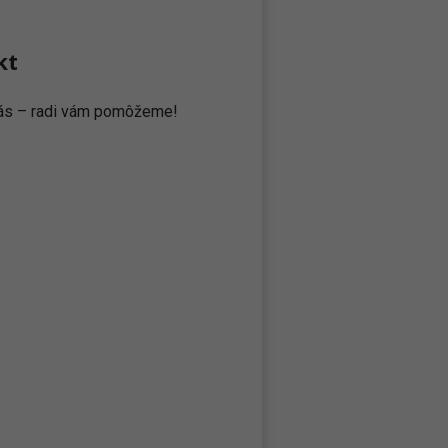
kt
 nás – radi vám pomôžeme!