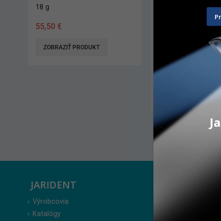
18 g
5 ks
P
55,50
€
138,20
€
ZOBRAZIŤ PRODUKT
ZOBRAZIŤ PRODUK
AKCIA 4 + 1 ZDARMA*.
všetky doplnkové balen
možné miešať rôzne ty
predbežne do 31.7. 20
informujte sa*
Ja
JARIDENT
ZÁKAZ
Výrobcovia
Prihlásenie
Katalógy
Moje obje