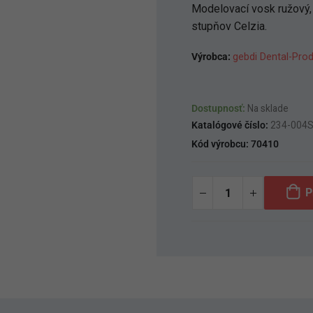
Modelovací vosk ružový, 
stupňov Celzia.
Výrobca:
gebdi Dental-Pr
Dostupnosť:
Na sklade
Katalógové číslo:
234-004
Kód výrobcu:
70410
P