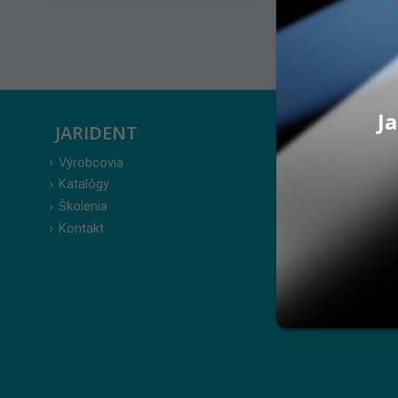
Ja
JARIDENT
ZÁKAZ
Výrobcovia
Prihlásenie
Katalógy
Moje obje
Školenia
Obľúbené 
Kontakt
Zabudnuté
Obchodné