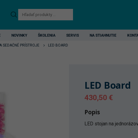
Products
search
E
NOVINKY
ŠKOLENIA
SERVIS
NA STIAHNUTIE
KONT
A SEDAČNÉ PRÍSTROJE
LED BOARD
LED Board
430,50
€
Popis
LED stojan na jednorázo