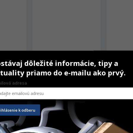
stávaj dôležité informácie, tipy a
tuality priamo do e-mailu ako prvý.
Woodpecker U600 LED s 1 
Woodpecker
ilová adresa
násadcom
S07)
€
860,00
€
28,90
€
rihlásenie k odberu
T
PRIDAŤ DO KOŠÍKA
PRID