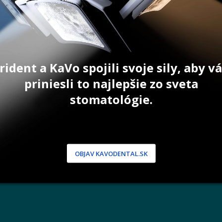
rident a KaVo spojili svoje sily, aby 
NÍCKA ZÓNA
PODPORA
priniesli to najlepšie zo sveta
 / Registrácia
Doprava a platba
stomatológie.
dnávky
Reklamácie
produkty
Servis
 heslo
 podmienky
OBJAV KAVODENTAL.SK