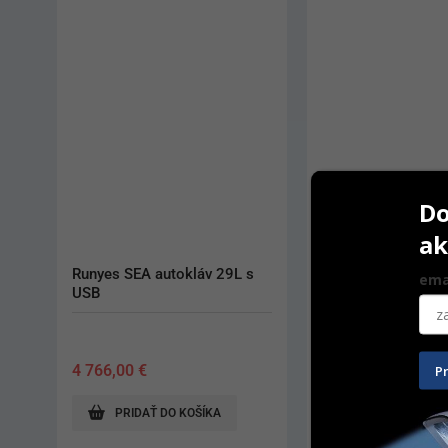
Do
ak
Runyes SEA autokláv 29L s 
Tip Satelec
ema
USB
4 766,00
€
76,20
€
–
130,60
P
PRIDAŤ DO KOŠÍKA
ZOBRAZIŤ PRODUK