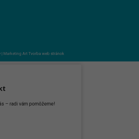
v
| Marketing Art
Tvorba web stránok
kt
 nás – radi vám pomôžeme!