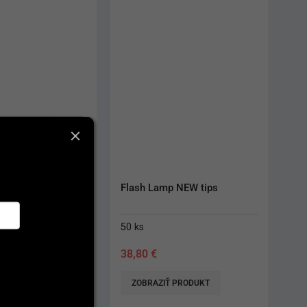
 Tip ED3 (Satelec 
Flash Lamp NEW tips
50 ks
38,80
€
AŤ DO KOŠÍKA
ZOBRAZIŤ PRODUKT