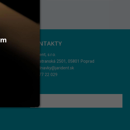
vám
KONTAKTY
Jarident, s.r.o.
Podtatranská 2501, 05801 Poprad
objednavky@jarident.sk
052/77 22 029