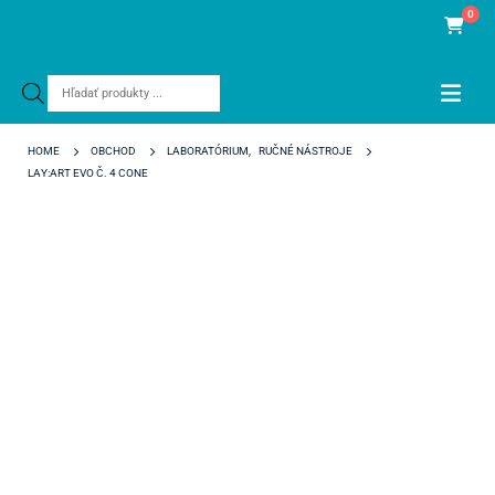
0
Products
search
HOME
OBCHOD
LABORATÓRIUM
,
RUČNÉ NÁSTROJE
LAY:ART EVO Č. 4 CONE