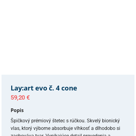
Lay:art evo č. 4 cone
59,20
€
Popis
Špičkový prémiový štetec s rúčkou. Skvelý bionický
vlas, ktorý výborne absorbuje vlhkosť a dlhodobo si
zachováva tvar. Vynikajúce detail prevedenia a