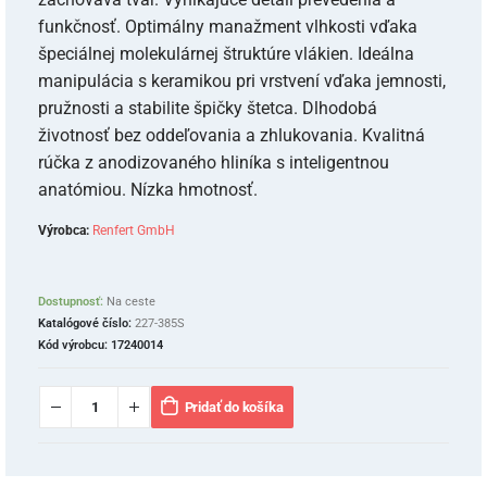
funkčnosť. Optimálny manažment vlhkosti vďaka
špeciálnej molekulárnej štruktúre vlákien. Ideálna
manipulácia s keramikou pri vrstvení vďaka jemnosti,
pružnosti a stabilite špičky štetca. Dlhodobá
životnosť bez oddeľovania a zhlukovania. Kvalitná
rúčka z anodizovaného hliníka s inteligentnou
anatómiou. Nízka hmotnosť.
Výrobca:
Renfert GmbH
Dostupnosť:
Na ceste
Katalógové číslo:
227-385S
Kód výrobcu:
17240014
Pridať do košíka