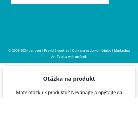
© 2008-2024
Jarident
|
Pravidlá cookies
|
Ochrana osobných údajov
| Marketing
Art
Tvorba web stránok
Otázka na produkt
Máte otázku k produktu? Neváhajte a opýtajte sa
nás – radi vám pomôžeme!
Meno a priezvisko
Email