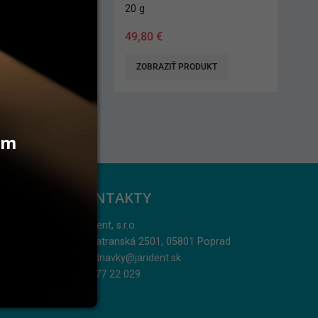
20 g
58,40
€
 PRODUKT
ZOBRAZIŤ PRODUKT
vám
KONTAKTY
Jarident, s.r.o.
Podtatranská 2501, 05801 Poprad
objednavky@jarident.sk
052/77 22 029