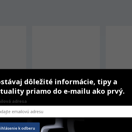
stávaj dôležité informácie, tipy a
tuality priamo do e-mailu ako prvý.
ilová adresa
ansparent
Biocetal 25 mm M A3
IPS inLine 
rihlásenie k odberu