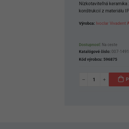
Nízkotaviteľná keramika 
konštrukcií z materiálu I
Výrobca:
Ivoclar Vivadent 
Dostupnosť:
Na ceste
Katalógové číslo:
007-149
Kód výrobcu:
596875
P