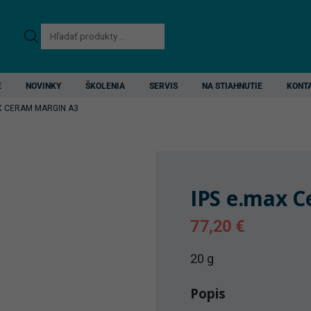
Products
search
E
NOVINKY
ŠKOLENIA
SERVIS
NA STIAHNUTIE
KONT
AX CERAM MARGIN A3
IPS e.max 
77,20
€
20 g
Popis