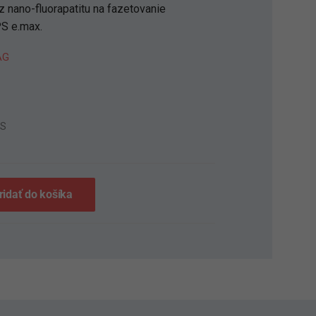
z nano-fluorapatitu na fazetovanie
PS e.max.
AG
1S
ridať do košíka