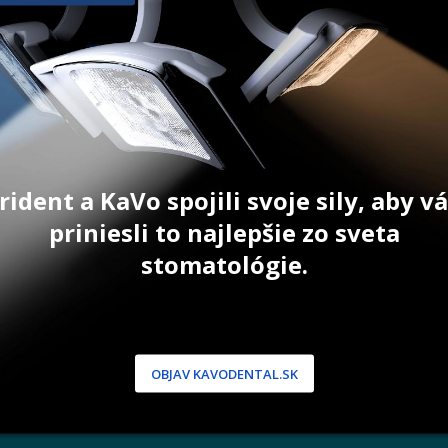
9 ks
20 g
55,40
€
49,80
€
ŠÍKA
PRIDAŤ DO KOŠÍKA
ZOBRAZIŤ
rident a KaVo spojili svoje sily, aby 
priniesli to najlepšie zo sveta
stomatológie.
NÍCKA ZÓNA
PODPORA
 / Registrácia
Doprava a platba
dnávky
Reklamácie
produkty
Servis
OBJAV KAVODENTAL.SK
 heslo
 podmienky