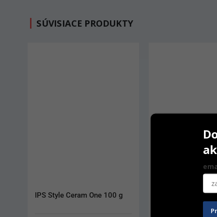
SÚVISIACE PRODUKTY
Do
ak
ema
IPS inLine System Opaquer 3 
Vitaplex 24 mm Tr
g
P