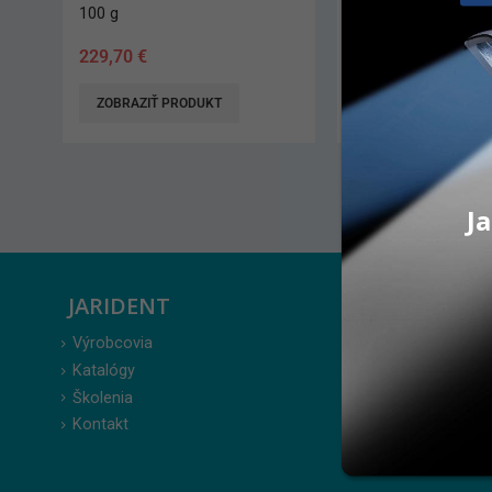
3 g
6 ks
38,30
€
–
39,70
€
92,30
€
ZOBRAZIŤ PRODUKT
PRIDAŤ DO KO
Ja
JARIDENT
ZÁKAZ
Výrobcovia
Prihlásenie
Katalógy
Moje obje
Školenia
Obľúbené 
Kontakt
Zabudnuté
Obchodné