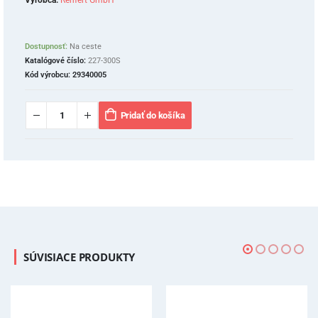
Výrobca:
Renfert GmbH
Dostupnosť:
Na ceste
Katalógové číslo:
227-300S
Kód výrobcu:
29340005
Pridať do košíka
SÚVISIACE PRODUKTY