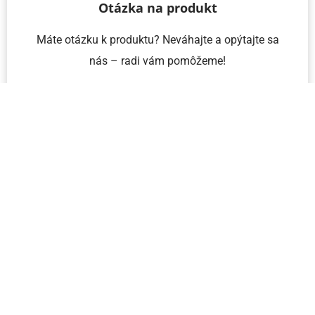
Otázka na produkt
Máte otázku k produktu? Neváhajte a opýtajte sa
nás – radi vám pomôžeme!
Meno a priezvisko
Email
Telefón
IČO
Správa