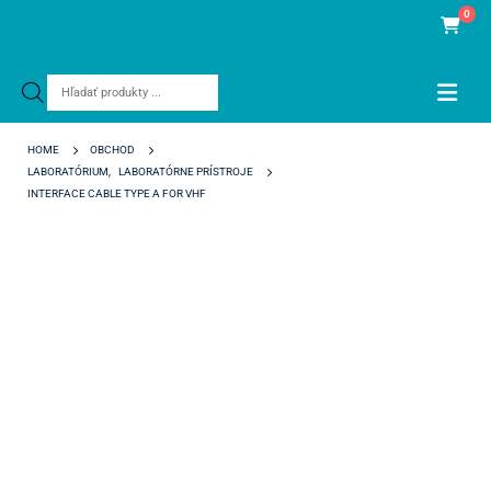
0
Products
search
HOME
OBCHOD
LABORATÓRIUM
,
LABORATÓRNE PRÍSTROJE
INTERFACE CABLE TYPE A FOR VHF