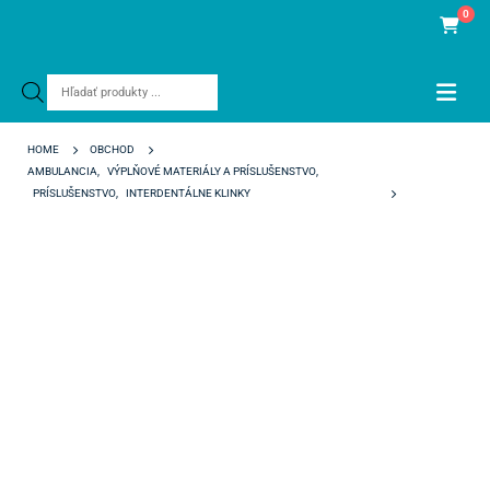
0
Products
search
HOME
OBCHOD
AMBULANCIA
,
VÝPLŇOVÉ MATERIÁLY A PRÍSLUŠENSTVO
,
PRÍSLUŠENSTVO
,
INTERDENTÁLNE KLINKY
G-WEDGE EXTRA SMALL ŽLTÉ