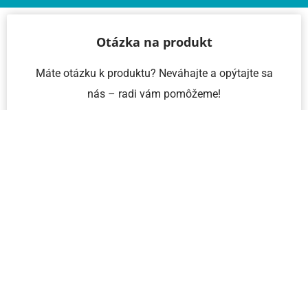
Otázka na produkt
Máte otázku k produktu? Neváhajte a opýtajte sa
nás – radi vám pomôžeme!
Meno a priezvisko
Email
Telefón
IČO
Správa