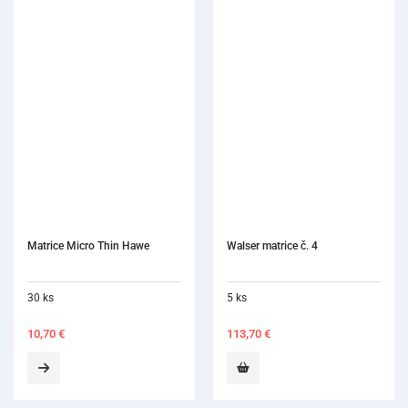
Walser matrice č. 4
5 ks
113,70
€