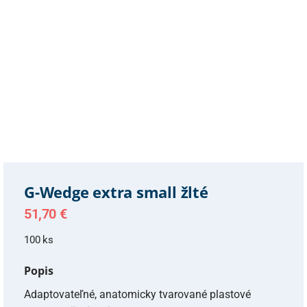
G-Wedge extra small žlté
51,70
€
100 ks
Popis
Adaptovateľné, anatomicky tvarované plastové