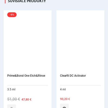
SÚVISIACE PRODUKTY
-6%
Prime&Bond One Etch&Rinse
Clearfil DC Activator
3.5 ml
4 ml
51,00
€
Original
Current
93,20
€
47,80
€
price
price
was:
is: