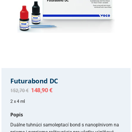
Futurabond DC
Original
Current
148,90
€
152,70
€
price
price
was:
is:
2 x 4 ml
152,70 €.
148,90 €.
Popis
Duálne tuhnúci samoleptací bond s nanoplnivom na