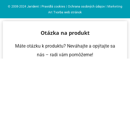
© 2008-2024
Jarident
|
Pravidlá cookies
|
Ochrana osobných údajov
| Marketing
Art
Tvorba web stránok
Otázka na produkt
Máte otázku k produktu? Neváhajte a opýtajte sa
nás – radi vám pomôžeme!
Meno a priezvisko
Email
Telefón
IČO