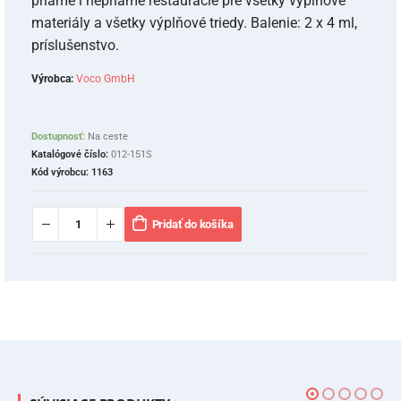
priame i nepriame reštaurácie pre všetky výplňové
materiály a všetky výplňové triedy. Balenie: 2 x 4 ml,
príslušenstvo.
Výrobca:
Voco GmbH
Dostupnosť:
Na ceste
Katalógové číslo:
012-151S
Kód výrobcu:
1163
Pridať do košíka