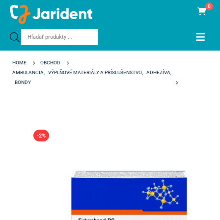
0
Products
search
HOME
OBCHOD
AMBULANCIA
,
VÝPLŇOVÉ MATERIÁLY A PRÍSLUŠENSTVO
,
ADHEZÍVA
,
BONDY
FUTURABOND DC
-2%