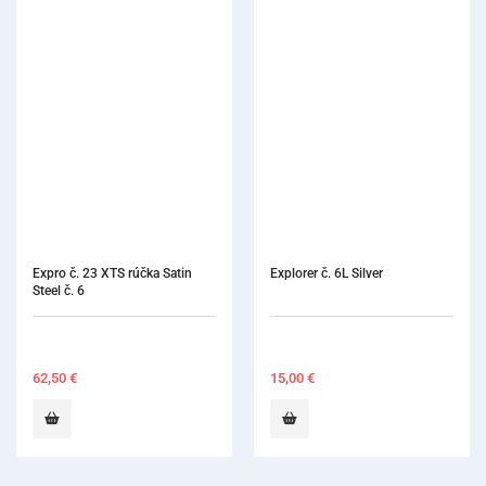
Explorer č. 6L Silver
Zrkadielka TOPvision FS-
Rhodium č. 4 (22 mm)
12 ks
15,00
€
27,80
€