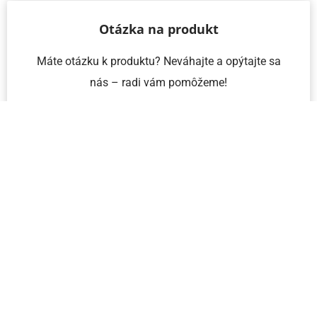
Otázka na produkt
Máte otázku k produktu? Neváhajte a opýtajte sa
nás – radi vám pomôžeme!
Meno a priezvisko
Email
Telefón
IČO
Správa