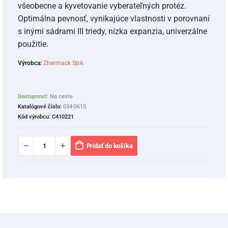
všeobecne a kyvetovanie vyberateľných protéz.
Optimálna pevnosť, vynikajúce vlastnosti v porovnaní
s inými sádrami III triedy, nízka expanzia, univerzálne
použitie.
Výrobca:
Zhermack SpA
Dostupnosť:
Na ceste
Katalógové číslo:
034-061S
Kód výrobcu:
C410221
Pridať do košíka