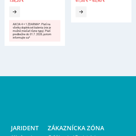
138,20
€
61,00
€
–
63,40
€
AKCIA 4 + 1 ZDARMA*. Platí na
všetky doplnkové balenia (nie je
možné miešať rôzne typy). Platí
predbežne do 31.7. 2026, potom
informujte sa*
JARIDENT
ZÁKAZNÍCKA ZÓNA