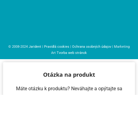
© 2008-2024
Jarident
|
Pravidlá cookies
|
Ochrana osobných údajov
| Marketing
Art
Tvorba web stránok
Otázka na produkt
Máte otázku k produktu? Neváhajte a opýtajte sa
nás – radi vám pomôžeme!
Meno a priezvisko
Email