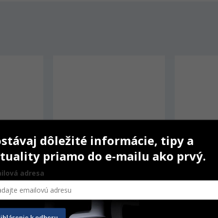
stávaj dôležité informácie, tipy a
tuality priamo do e-mailu ako prvý.
ilová adresa
 Unidose
One Coat 7 Universal
Etchant Gel
rihlásenie k odberu