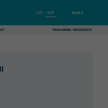
CZK
EUR
Košík
0
AKT
PRIHLÁSENIE / REGISTRÁCIA
II
urrent
rice
s:
40,30 €.