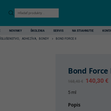
Products
search
E
NOVINKY
ŠKOLENIA
SERVIS
NA STIAHNUTIE
KONT
RÍSLUŠENSTVO
,
ADHEZÍVA
,
BONDY
BOND FORCE II
Bond Force 
Original
C
140,30
€
168,40
€
price
p
was:
i
5 ml
168,40 €.
1
Popis