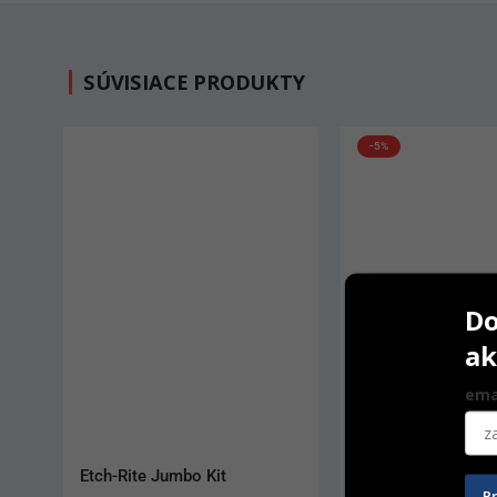
SÚVISIACE PRODUKTY
-5%
Do
ak
ema
Adper Scotchbond Multi-
G-bond Starter Kit
P
Purpose Primer