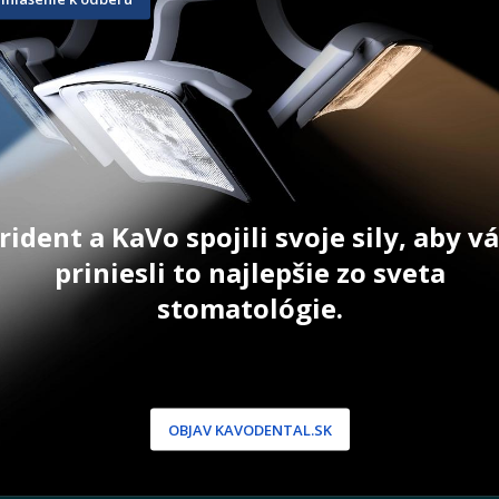
5 ml
2 x 2,5 ml
97,20
€
31,40
€
ŠÍKA
PRIDAŤ DO KOŠÍKA
PRID
rident a KaVo spojili svoje sily, aby 
priniesli to najlepšie zo sveta
stomatológie.
NÍCKA ZÓNA
PODPORA
 / Registrácia
Doprava a platba
dnávky
Reklamácie
OBJAV KAVODENTAL.SK
produkty
Servis
 heslo
 podmienky