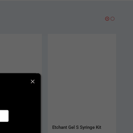
-2%
 S Syringe Kit
Futurabond DC