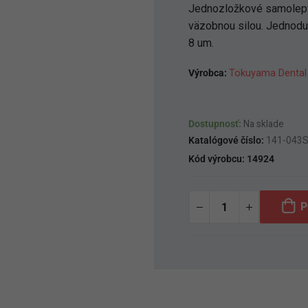
Jednozložkové samolept
väzobnou silou. Jednoduc
8 um.
Výrobca:
Tokuyama Dental
Dostupnosť:
Na sklade
Katalógové číslo:
141-043
Kód výrobcu:
14924
P