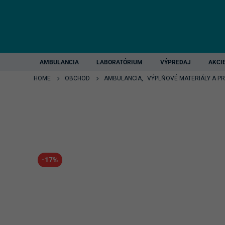
AMBULANCIA
LABORATÓRIUM
VÝPREDAJ
AKCI
HOME
OBCHOD
AMBULANCIA
,
VÝPLŇOVÉ MATERIÁLY A P
-17%