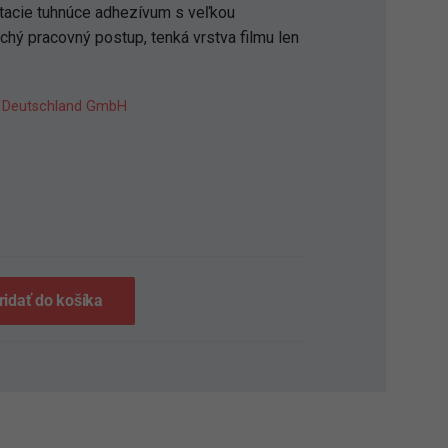
acie tuhnúce adhezívum s veľkou
hý pracovný postup, tenká vrstva filmu len
 Deutschland GmbH
S
ridať do košíka