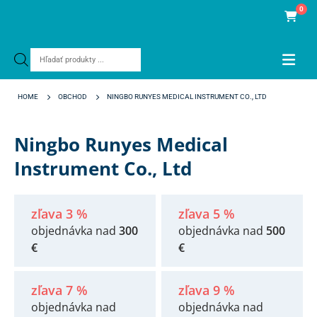
0
Products
search
HOME
OBCHOD
NINGBO RUNYES MEDICAL INSTRUMENT CO., LTD
Ningbo Runyes Medical
Instrument Co., Ltd
zľava 3 %
zľava 5 %
objednávka nad
300
objednávka nad
500
€
€
zľava 7 %
zľava 9 %
objednávka nad
objednávka nad