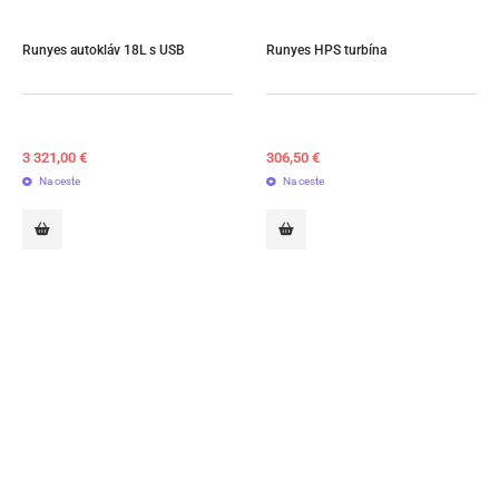
Runyes autokláv 18L s USB
Runyes HPS turbína
3 321,00
€
306,50
€
Na ceste
Na ceste