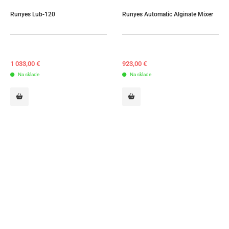
Runyes Lub-120
Runyes Automatic Alginate Mixer
1 033,00
€
923,00
€
Na sklade
Na sklade