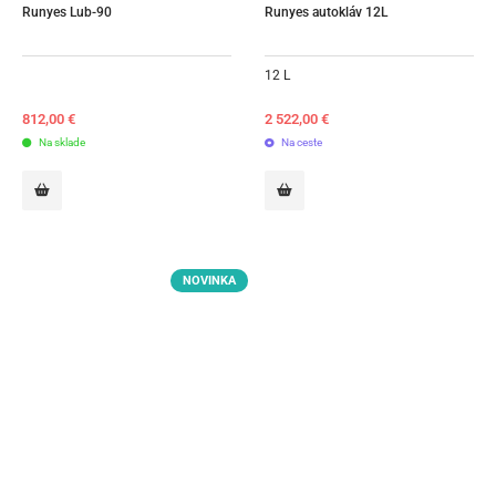
Runyes Lub-90
Runyes autokláv 12L
12 L
812,00
€
2 522,00
€
Na sklade
Na ceste
NOVINKA