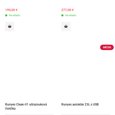
199,00
€
277,00
€
Na sklade
Na sklade
AKCIA
Runyes Clean-01 ultrazvuková 
Runyes autokláv 23L s USB
čistička