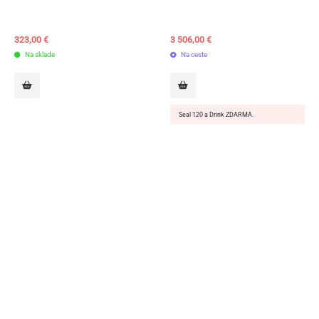
323,00
€
3 506,00
€
Na sklade
Na ceste
Seal 120 a Drink ZDARMA.