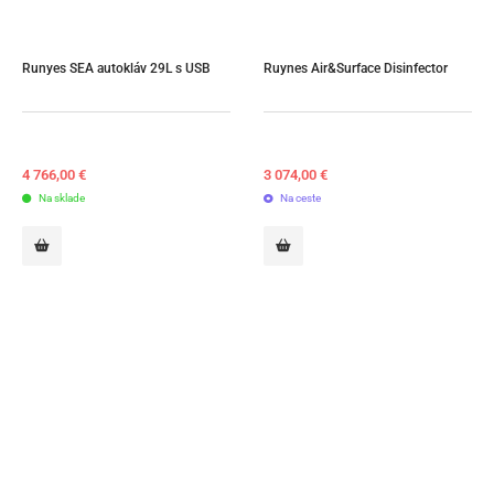
Runyes SEA autokláv 29L s USB
Ruynes Air&Surface Disinfector
4 766,00
€
3 074,00
€
Na sklade
Na ceste