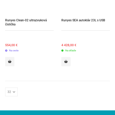
Runyes Clean-02 ultrazvuková 
Runyes SEA autokláv 23L s USB
čistička
554,00
€
4 428,00
€
Na ceste
Na sklade