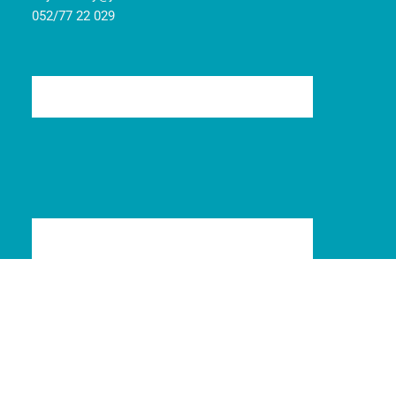
052/77 22 029
© 2008-2024
Jarident
|
Pravidlá cookies
|
Ochrana osobných údajov
| Marketing
Art
Tvorba web stránok