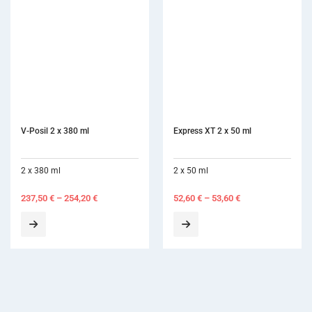
Express XT 2 x 50 ml
St
2 x 50 ml
1
52,60
€
–
53,60
€
1