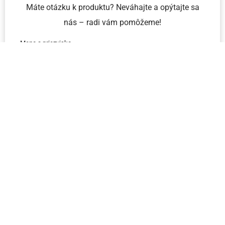
Máte otázku k produktu? Neváhajte a opýtajte sa
nás – radi vám pomôžeme!
Meno a priezvisko
Email
Telefón
IČO
Správa