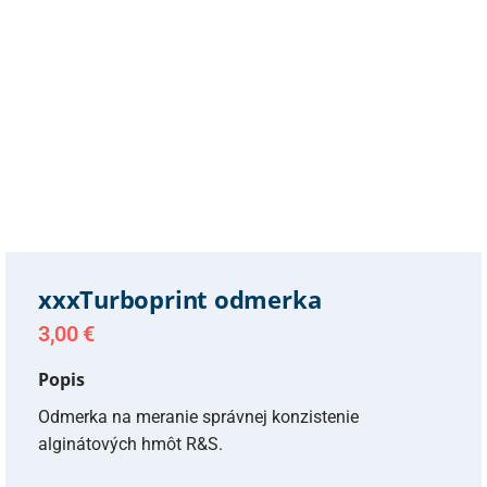
xxxTurboprint odmerka
3,00
€
Popis
Odmerka na meranie správnej konzistenie
alginátových hmôt R&S.