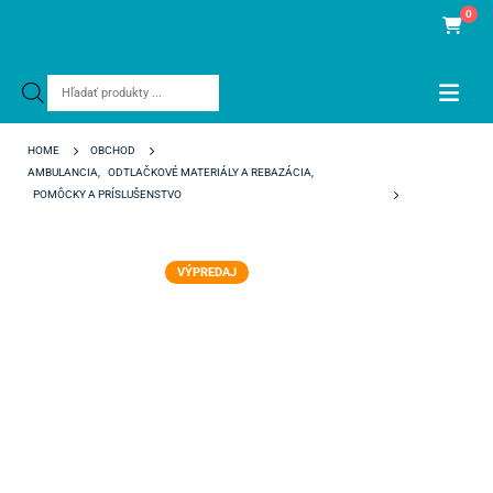
0
Products
search
HOME
OBCHOD
AMBULANCIA
,
ODTLAČKOVÉ MATERIÁLY A REBAZÁCIA
,
POMÔCKY A PRÍSLUŠENSTVO
XXXTURBOPRINT ODMERKA
VÝPREDAJ