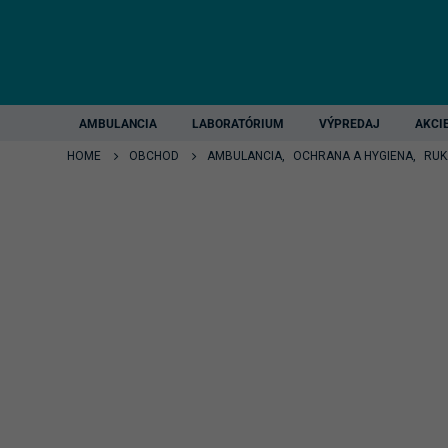
AMBULANCIA
LABORATÓRIUM
VÝPREDAJ
AKCI
HOME
OBCHOD
AMBULANCIA
,
OCHRANA A HYGIENA
,
RUK