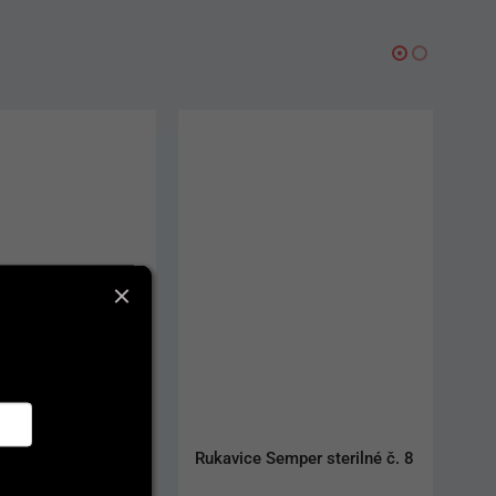
emper sterilné č. 8
Rukavice Medibase nitrilové 
nepúdrované