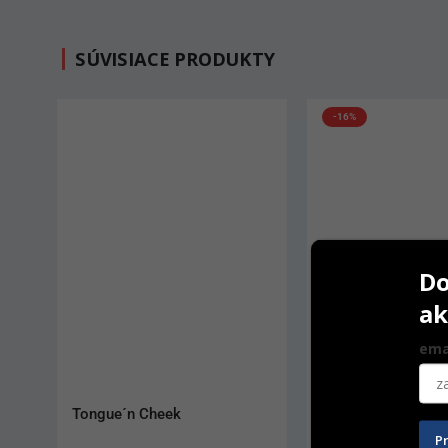
SÚVISIACE PRODUKTY
-16%
Do
ak
ema
Universal Cannula III
Rukavice Semper V
nitrilové S
P