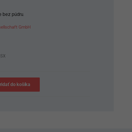
e bez púdru.
sellschaft GmbH
9SX
ridať do košíka