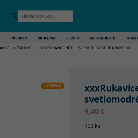
Products
search
E
NOVINKY
ŠKOLENIA
SERVIS
NA STIAHNUTIE
KONT
AVICE
,
NITRILOVÉ
XXXRUKAVICE NITRILOVÉ SVETLOMODRÉ KOLIBRI XL
xxxRukavice
VÝPREDAJ
svetlomodré
9,40
€
100 ks