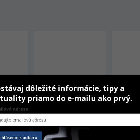
stávaj dôležité informácie, tipy a
tuality priamo do e-mailu ako prvý.
ilová adresa
elvet XP 
Luna Gold vatové valčeky
Rukavice S
rihlásenie k odberu