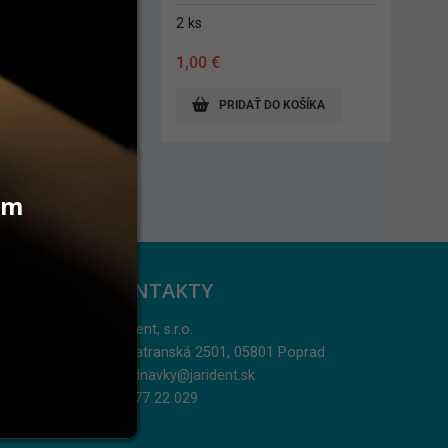
100 ks
5,90
€
AŤ DO KOŠÍKA
ZOBRAZIŤ PRODUKT
vám
KONTAKTY
Jarident, s.r.o.
Podtatranská 2501, 05801 Poprad
objednavky@jarident.sk
052/77 22 029