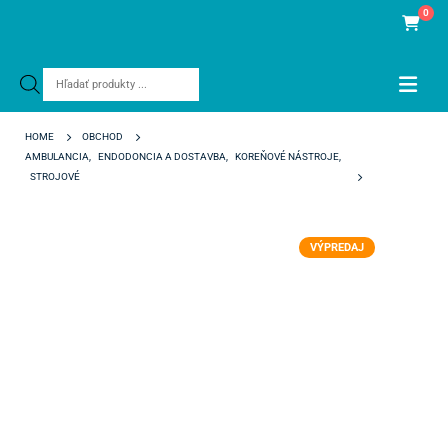
0
Products
search
HOME
OBCHOD
AMBULANCIA
,
ENDODONCIA A DOSTAVBA
,
KOREŇOVÉ NÁSTROJE
,
STROJOVÉ
XXXKENDO PASTE CARRIER ISO 35
VÝPREDAJ