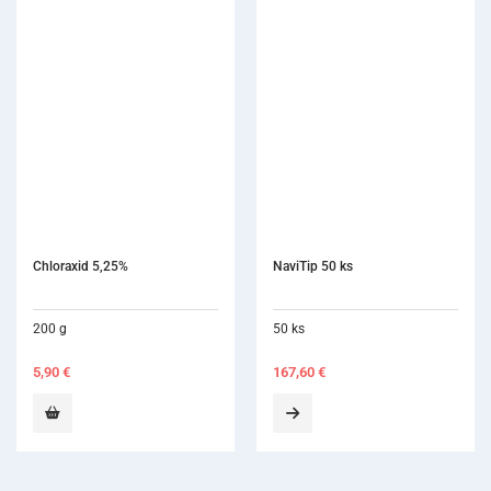
Chloraxid 5,25%
NaviTip 50 ks
200 g
50 ks
5,90
€
167,60
€