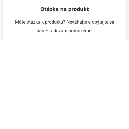
Otázka na produkt
Máte otázku k produktu? Neváhajte a opýtajte sa
nás – radi vám pomôžeme!
Meno a priezvisko
Email
Telefón
IČO
Správa