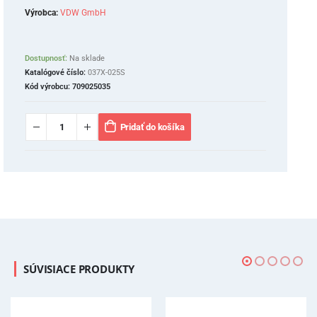
Výrobca:
VDW GmbH
Dostupnosť:
Na sklade
Katalógové číslo:
037X-025S
Kód výrobcu:
709025035
Pridať do košíka
SÚVISIACE PRODUKTY