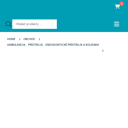
0
Products
search
HOME
OBCHOD
AMBULANCIA
,
PRÍSTROJE
,
ENDODONTICKÉ PRÍSTROJE A KOLIENKA
WOODPECKER FI-G KONCOVKY 25G/24 MM