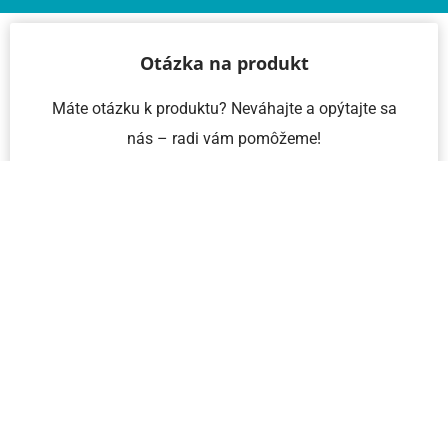
Otázka na produkt
Máte otázku k produktu? Neváhajte a opýtajte sa
nás – radi vám pomôžeme!
Meno a priezvisko
Email
Telefón
IČO
Správa