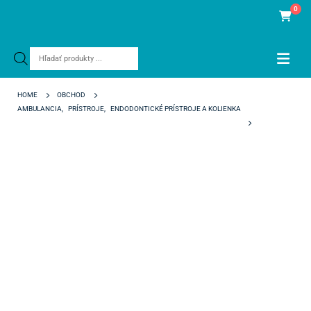
0
Products
search
HOME
OBCHOD
AMBULANCIA
,
PRÍSTROJE
,
ENDODONTICKÉ PRÍSTROJE A KOLIENKA
WOODPECKER FI-E KONCOVKA 20G/24 MM