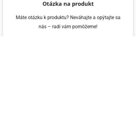
Otázka na produkt
Máte otázku k produktu? Neváhajte a opýtajte sa
nás – radi vám pomôžeme!
Meno a priezvisko
Email
Telefón
IČO
Správa