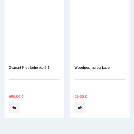
Woodpex merací kábel
E-Conne
1 012
29,50
€