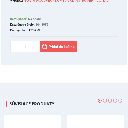
Výrobca:
GUILIN WOODPECKER MEDICAL INSTRUMENT CO., LTD.
Dostupnosť:
Na ceste
Katalógové číslo:
164-395S
Kód výrobcu:
E20G-M
Pridať do košíka
SÚVISIACE PRODUKTY
-10%