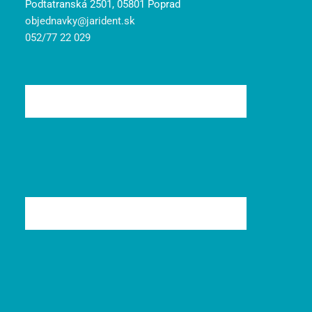
Podtatranská 2501, 05801 Poprad
objednavky@jarident.sk
052/77 22 029