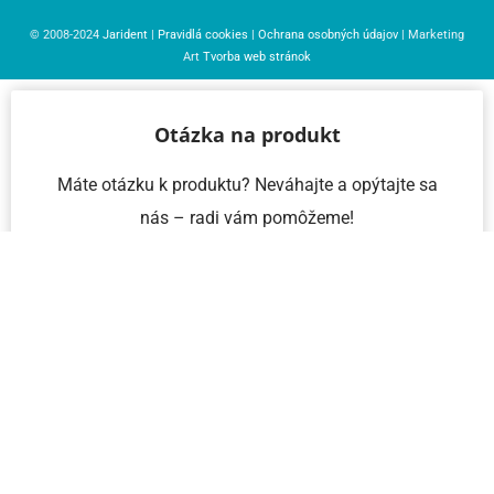
© 2008-2024
Jarident
|
Pravidlá cookies
|
Ochrana osobných údajov
| Marketing
Art
Tvorba web stránok
Otázka na produkt
Máte otázku k produktu? Neváhajte a opýtajte sa
nás – radi vám pomôžeme!
Meno a priezvisko
Email
Telefón
IČO