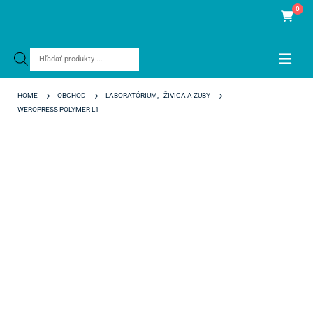
0
Products
search
HOME
OBCHOD
LABORATÓRIUM
,
ŽIVICA A ZUBY
WEROPRESS POLYMER L1