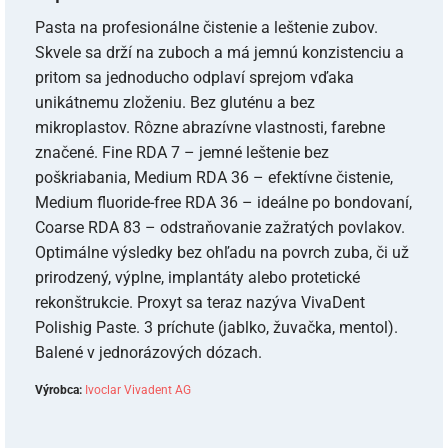
Pasta na profesionálne čistenie a leštenie zubov.
Skvele sa drží na zuboch a má jemnú konzistenciu a
pritom sa jednoducho odplaví sprejom vďaka
unikátnemu zloženiu. Bez gluténu a bez
mikroplastov. Rôzne abrazívne vlastnosti, farebne
značené. Fine RDA 7 – jemné leštenie bez
poškriabania, Medium RDA 36 – efektívne čistenie,
Medium fluoride-free RDA 36 – ideálne po bondovaní,
Coarse RDA 83 – odstraňovanie zažratých povlakov.
Optimálne výsledky bez ohľadu na povrch zuba, či už
prirodzený, výplne, implantáty alebo protetické
rekonštrukcie. Proxyt sa teraz nazýva VivaDent
Polishig Paste. 3 príchute (jablko, žuvačka, mentol).
Balené v jednorázových dózach.
Výrobca:
Ivoclar Vivadent AG