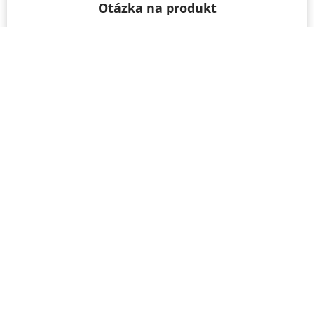
Otázka na produkt
Máte otázku k produktu? Neváhajte a opýtajte sa
nás – radi vám pomôžeme!
Meno a priezvisko
Email
Telefón
IČO
Správa