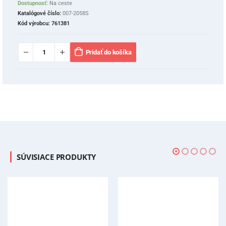
Dostupnosť:
Na ceste
Katalógové číslo:
007-2058S
Kód výrobcu:
761381
Pridať do košíka
SÚVISIACE PRODUKTY
V
-7%