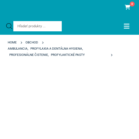
0
Products
search
HOME
OBCHOD
AMBULANCIA
,
PROFYLAXIA A DENTÁLNA HYGIENA
,
PROFESIONÁLNE ČISTENIE
,
PROFYLAKTICKÉ PASTY
VIVADENT POLISHING PASTE COARSE MINT SD