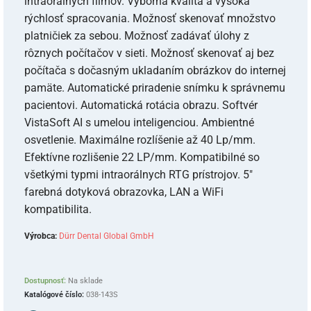
intraorálnych filmov. Výborná kvalita a vysoká
rýchlosť spracovania. Možnosť skenovať množstvo
platničiek za sebou. Možnosť zadávať úlohy z
rôznych počítačov v sieti. Možnosť skenovať aj bez
počítača s dočasným ukladaním obrázkov do internej
pamäte. Automatické priradenie snímku k správnemu
pacientovi. Automatická rotácia obrazu. Softvér
VistaSoft AI s umelou inteligenciou. Ambientné
osvetlenie. Maximálne rozlíšenie až 40 Lp/mm.
Efektívne rozlišenie 22 LP/mm. Kompatibilné so
všetkými typmi intraorálnych RTG prístrojov. 5″
farebná dotyková obrazovka, LAN a WiFi
kompatibilita.
Výrobca:
Dürr Dental Global GmbH
Dostupnosť:
Na sklade
Katalógové číslo:
038-143S