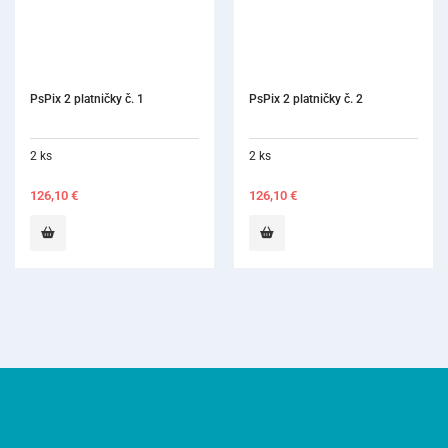
PsPix 2 platničky č. 2
Carestream CS7600/CS7
platničky č. 1
2 ks
4 ks
126,10
€
281,70
€