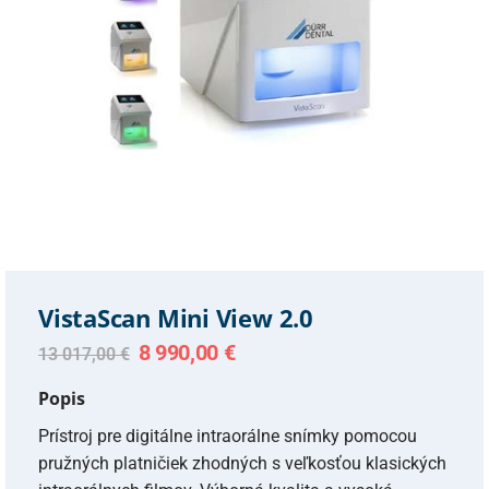
VistaScan Mini View 2.0
Original
Current
8 990,00
€
13 017,00
€
price
price
was:
is:
Popis
13
8
017,00 €.
990,00 €.
Prístroj pre digitálne intraorálne snímky pomocou
pružných platničiek zhodných s veľkosťou klasických