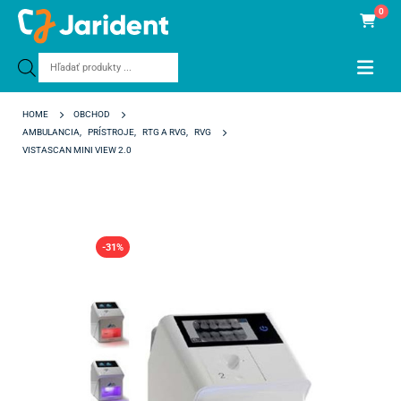
0
Products
search
HOME
OBCHOD
AMBULANCIA
,
PRÍSTROJE
,
RTG A RVG
,
RVG
VISTASCAN MINI VIEW 2.0
-31%