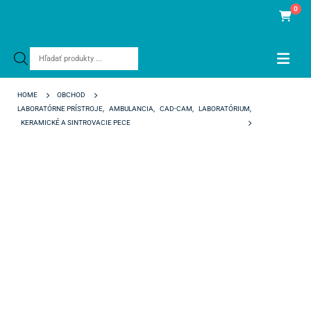
0
Products
search
HOME
OBCHOD
LABORATÓRNE PRÍSTROJE
,
AMBULANCIA
,
CAD-CAM
,
LABORATÓRIUM
,
KERAMICKÉ A SINTROVACIE PECE
HELIOS ZR