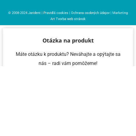
© 2008-2024
Jarident
|
Pravidlá cookies
|
Ochrana osobných údajov
| Marketing
Art
Tvorba web stránok
Otázka na produkt
Máte otázku k produktu? Neváhajte a opýtajte sa
nás – radi vám pomôžeme!
Meno a priezvisko
Email
Telefón
IČO