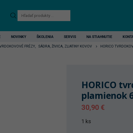
Products
search
E
NOVINKY
ŠKOLENIA
SERVIS
NA STIAHNUTIE
KONT
VRDOKOVOVÉ FRÉZY
,
SÁDRA, ŽIVICA, ZLIATINY KOVOV
HORICO TVRDOKOVO
HORICO tvrd
plamienok 
30,90
€
1 ks