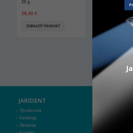
20 g
20 g
P
58,40
€
58,40
€
ZOBRAZIŤ PRODUKT
ZOBRAZIŤ PRODUK
Ja
JARIDENT
ZÁKAZ
Výrobcovia
Prihlásenie
Katalógy
Moje obje
Školenia
Obľúbené 
Kontakt
Zabudnuté