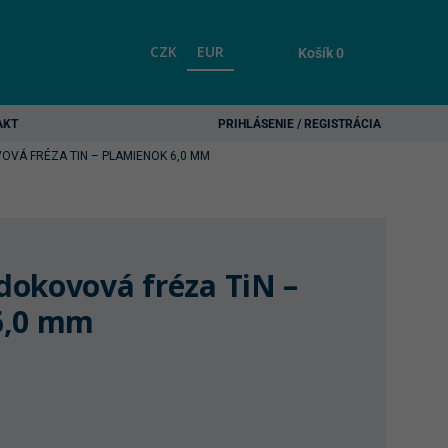
CZK
EUR
Košík
0
AKT
PRIHLÁSENIE / REGISTRÁCIA
VÁ FRÉZA TIN – PLAMIENOK 6,0 MM
okovová fréza TiN –
6,0 mm