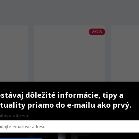
AKCIA
stávaj dôležité informácie, tipy a
tuality priamo do e-mailu ako prvý.
ilová adresa
ranspa 20 g
Dentiflex 22 mm S Light
IPS e.max