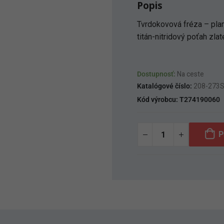
Popis
Tvrdokovová fréza – pla
titán-nitridový poťah zlat
Dostupnosť:
Na ceste
Katalógové číslo:
208-273
Kód výrobcu:
T274190060
P