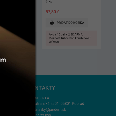
6 ks
57,80
€
 PRODUKT
PRIDAŤ DO KOŠÍKA
Akcia 10 bal + 2 ZDARMA.
Možnosť ľubovoľne kombinovať
veľkosti.
vám
KONTAKTY
Jarident, s.r.o.
Podtatranská 2501, 05801 Poprad
objednavky@jarident.sk
052/77 22 029