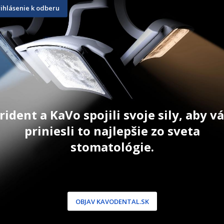
6 ks
20 g
rihlásenie k odberu
57,80
€
69,90
€
T
PRIDAŤ DO KOŠÍKA
ZOBRAZIŤ
Akcia 10 bal + 2 bal ZDARMA.
Možnosť ľubovoľne kombinovať
veľkosti.
rident a KaVo spojili svoje sily, aby 
priniesli to najlepšie zo sveta
stomatológie.
NÍCKA ZÓNA
PODPORA
 / Registrácia
Doprava a platba
dnávky
Reklamácie
OBJAV KAVODENTAL.SK
produkty
Servis
 heslo