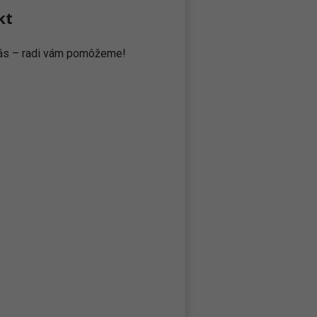
kt
 nás – radi vám pomôžeme!