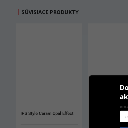
SÚVISIACE PRODUKTY
Do
ak
ema
IPS Style Ceram Opal Effect
IPS Style Ceram T