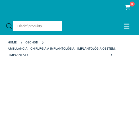
0
Products
search
HOME
OBCHOD
AMBULANCIA
,
CHIRURGIA A IMPLANTOLÓGIA
,
IMPLANTOLÓGIA OSSTEM
,
IMPLANTÁTY
TSIV SA FIXTURE STANDARD 4,5 X 10 MM