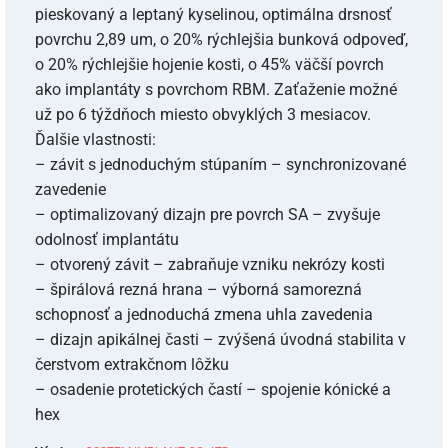
pieskovaný a leptaný kyselinou, optimálna drsnosť
povrchu 2,89 um, o 20% rýchlejšia bunková odpoveď,
o 20% rýchlejšie hojenie kosti, o 45% väčší povrch
ako implantáty s povrchom RBM. Zaťaženie možné
už po 6 týždňoch miesto obvyklých 3 mesiacov.
Ďalšie vlastnosti:
– závit s jednoduchým stúpaním – synchronizované
zavedenie
– optimalizovaný dizajn pre povrch SA – zvyšuje
odolnosť implantátu
– otvorený závit – zabraňuje vzniku nekrózy kosti
– špirálová rezná hrana – výborná samorezná
schopnosť a jednoduchá zmena uhla zavedenia
– dizajn apikálnej časti – zvýšená úvodná stabilita v
čerstvom extrakčnom lôžku
– osadenie protetických častí – spojenie kónické a
hex