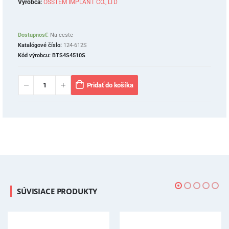
Výrobca:
OSSTEM IMPLANT CO., LTD
Dostupnosť:
Na ceste
Katalógové číslo:
124-612S
Kód výrobcu:
BTS4S4510S
Pridať do košíka
SÚVISIACE PRODUKTY