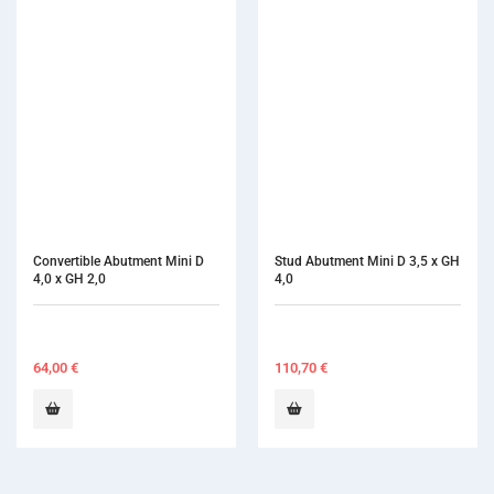
Stud Abutment Mini D 3,5 x GH 
Transfer Abutment Mini D 4,5 x 
4,0
H 5,5 x GH 3,0 Hex
110,70
€
83,70
€