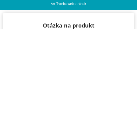
Art
Tvorba web stránok
Otázka na produkt
Máte otázku k produktu? Neváhajte a opýtajte sa
nás – radi vám pomôžeme!
Meno a priezvisko
Email
Telefón
IČO