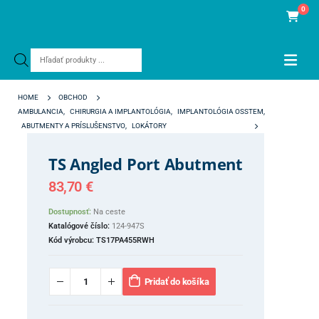
0
Products
search
HOME
OBCHOD
AMBULANCIA
,
CHIRURGIA A IMPLANTOLÓGIA
,
IMPLANTOLÓGIA OSSTEM
,
ABUTMENTY A PRÍSLUŠENSTVO
,
LOKÁTORY
TS ANGLED PORT ABUTMENT
TS Angled Port Abutment
83,70
€
Dostupnosť:
Na ceste
Katalógové číslo:
124-947S
Kód výrobcu:
TS17PA455RWH
Pridať do košíka