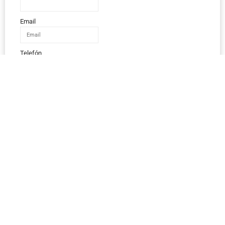
Email
Telefón
IČO
Správa
Odoslať správu