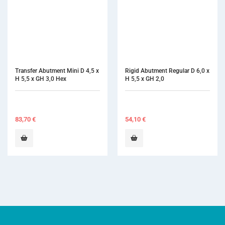
Transfer Abutment Mini D 4,5 x 
Rigid Abutment Regular D 6,0 x 
H 5,5 x GH 3,0 Hex
H 5,5 x GH 2,0
83,70
€
54,10
€