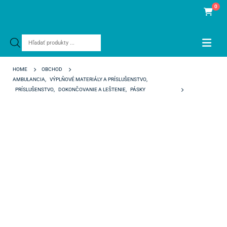
0
Products
search
HOME
OBCHOD
AMBULANCIA
,
VÝPLŇOVÉ MATERIÁLY A PRÍSLUŠENSTVO
,
PRÍSLUŠENSTVO
,
DOKONČOVANIE A LEŠTENIE
,
PÁSKY
TRIA-SHINE ABRASIVE POLISHING STRIPS JEMNÉ 40ΜM ZELENÉ