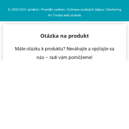
© 2008-2024
Jarident
|
Pravidlá cookies
|
Ochrana osobných údajov
| Marketing
Art
Tvorba web stránok
Otázka na produkt
Máte otázku k produktu? Neváhajte a opýtajte sa
nás – radi vám pomôžeme!
Meno a priezvisko
Email
Telefón
IČO