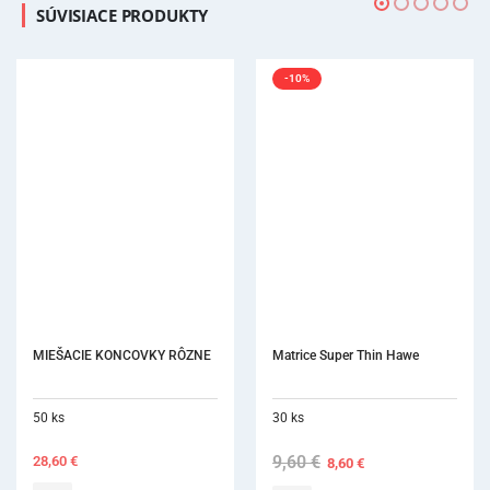
SÚVISIACE PRODUKTY
-10%
MIEŠACIE KONCOVKY RÔZNE
Matrice Super Thin Hawe
50 ks
30 ks
9,60
€
Original
Current
28,60
€
8,60
€
price
price
was:
is: