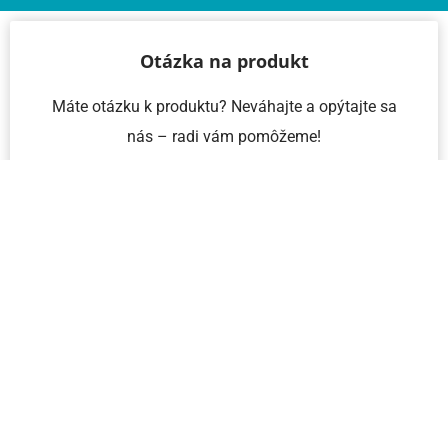
Otázka na produkt
Máte otázku k produktu? Neváhajte a opýtajte sa
nás – radi vám pomôžeme!
Meno a priezvisko
Email
Telefón
IČO
Správa