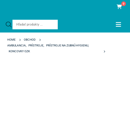
0
Products
search
HOME
OBCHOD
AMBULANCIA
,
PRÍSTROJE
,
PRÍSTROJE NA ZUBNÚ HYGIENU
,
KONCOVKY OZK
TIP NSK V-S52