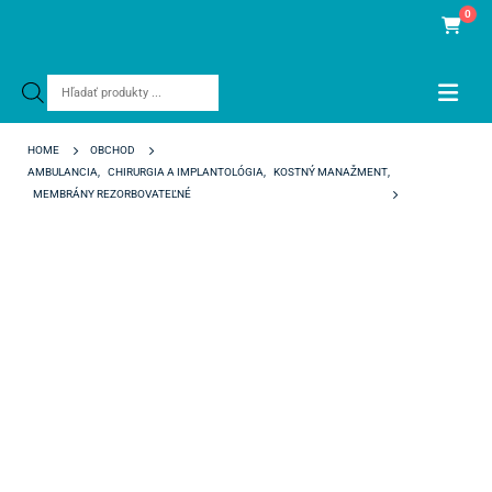
0
Products
search
HOME
OBCHOD
AMBULANCIA
,
CHIRURGIA A IMPLANTOLÓGIA
,
KOSTNÝ MANAŽMENT
,
MEMBRÁNY REZORBOVATEĽNÉ
THE COVER XTEND 30 X 40 MM