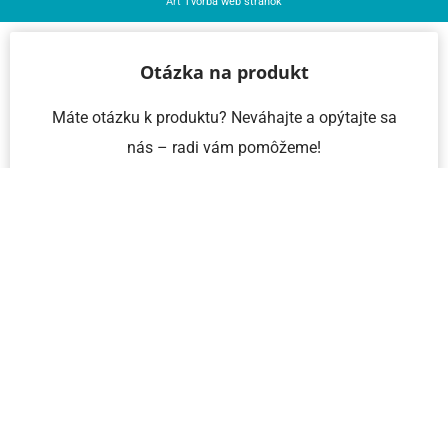
Art
Tvorba web stránok
Otázka na produkt
Máte otázku k produktu? Neváhajte a opýtajte sa
nás – radi vám pomôžeme!
Meno a priezvisko
Email
Telefón
IČO
Správa