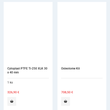
Cytoplast PTFE Ti-250 XLK 30 
Osteotome Kit
x 40 mm
1 ks
326,90
€
708,50
€