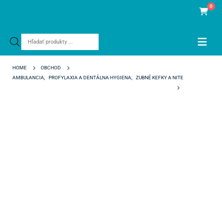
0
Products
search
HOME
OBCHOD
AMBULANCIA
,
PROFYLAXIA A DENTÁLNA HYGIENA
,
ZUBNÉ KEFKY A NITE
TEPE EXTRA SOFT KEFKY 0,45 MM ORANŽOVÉ