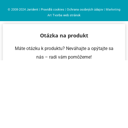
© 2008-2024
Jarident
|
Pravidlá cookies
|
Ochrana osobných údajov
| Marketing
Art
Tvorba web stránok
Otázka na produkt
Máte otázku k produktu? Neváhajte a opýtajte sa
nás – radi vám pomôžeme!
Meno a priezvisko
Email
Telefón
IČO