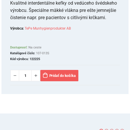
Kvalitné interdentálne kefky od vedúceho švédskeho
výrobcu. Špeciálne mäkké vlákna pre ešte jemnejšie
čistenie napr. pre pacientov s citlivými krčkami.
Výrobca:
TePe Munhygienprodukter AB
Dostupnosť:
Na ceste
Katalógové číslo:
107-013S
Kód výrobcu:
122225
Pridať do košíka