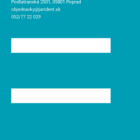
Podtatranská 2501, 05801 Poprad
objednavky@jarident.sk
052/77 22 029