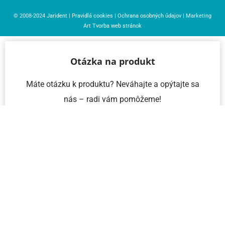
© 2008-2024
Jarident
|
Pravidlá cookies
|
Ochrana osobných údajov
| Marketing
Art
Tvorba web stránok
Otázka na produkt
Máte otázku k produktu? Neváhajte a opýtajte sa
nás – radi vám pomôžeme!
Meno a priezvisko
Email
Telefón
IČO