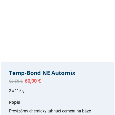
Temp-Bond NE Automix
Original
Current
60,90
€
66,50
€
price
price
was:
is:
2 x 11,7 g
66,50 €.
60,90 €.
Popis
Provizórny chemicky tuhnúci cement na báze