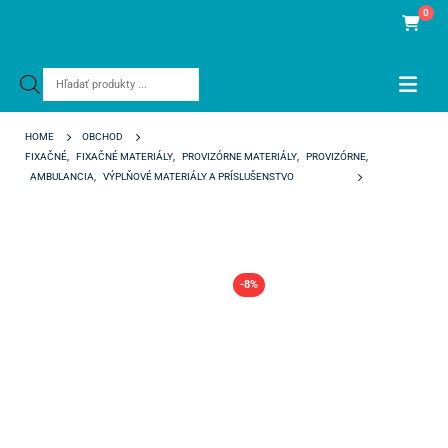
0
Products
search
HOME
OBCHOD
FIXAČNÉ
,
FIXAČNÉ MATERIÁLY
,
PROVIZÓRNE MATERIÁLY
,
PROVIZÓRNE
,
AMBULANCIA
,
VÝPLŇOVÉ MATERIÁLY A PRÍSLUŠENSTVO
TEMP-BOND NE AUTOMIX
-8%