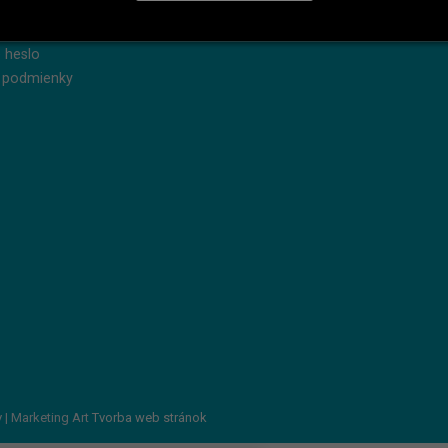
dnávky
Reklamácie
produkty
Servis
 heslo
 podmienky
v
| Marketing Art
Tvorba web stránok