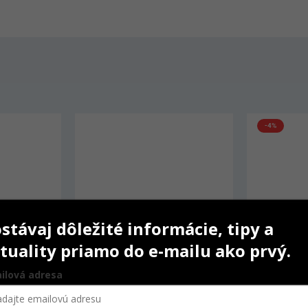
-4%
-4%
AKCIA
stávaj dôležité informácie, tipy a
tuality priamo do e-mailu ako prvý.
ilová adresa