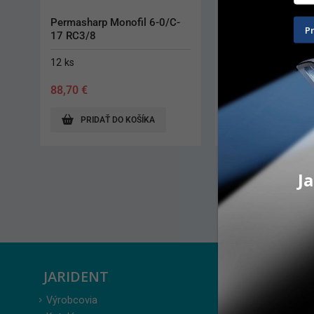
Cytoplast PTFE UP 4-0 / 
Cytoplast PTFE UP 
P
16mm
13mm
12 ks
12 ks
134,30
€
134,30
€
PRIDAŤ DO KOŠÍKA
PRIDAŤ DO KO
Ja
JARIDENT
ZÁKAZ
Výrobcovia
Prihlásenie