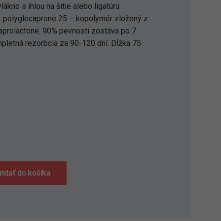
lákno s ihlou na šitie alebo ligatúru
e: polyglecaprone 25 – kopolymér zložený z
aprolactone. 90% pevnosti zostáva po 7
mpletná rezorbcia za 90-120 dní. Dĺžka 75
S
ridať do košíka