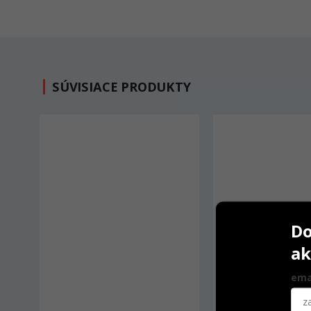
SÚVISIACE PRODUKTY
Do
ak
ema