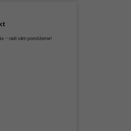
kt
 nás – radi vám pomôžeme!