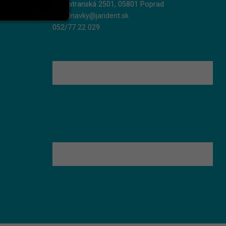
Podtatranská 2501, 05801 Poprad
objednavky@jarident.sk
052/77 22 029