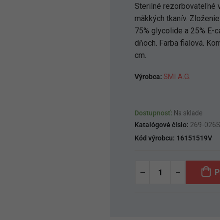
Sterilné rezorbovateľné v
mäkkých tkanív. Zloženi
75% glycolide a 25% E-c
dňoch. Farba fialová. Ko
cm.
Výrobca:
SMI A.G.
Dostupnosť:
Na sklade
Katalógové číslo:
269-026
Kód výrobcu:
16151519V
P