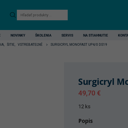
Products
search
E
NOVINKY
ŠKOLENIA
SERVIS
NA STIAHNUTIE
KONT
IA
,
ŠITIE
,
VSTREBATEĽNÉ
SURGICRYL MONOFAST UP4/0 DS19
Surgicryl M
49,70
€
12 ks
Popis