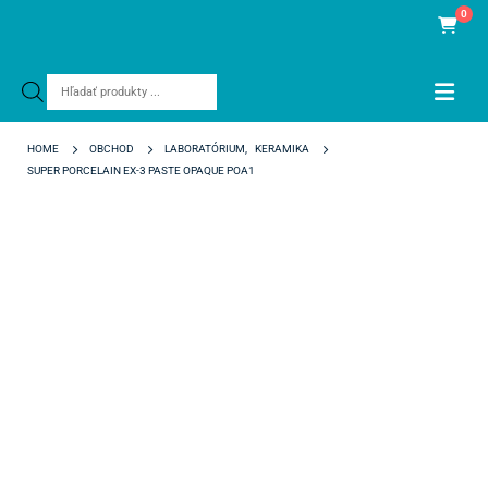
0
Products
search
HOME
OBCHOD
LABORATÓRIUM
,
KERAMIKA
SUPER PORCELAIN EX-3 PASTE OPAQUE POA1