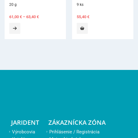
9 ks
10 ks
55,40
€
24,60
€
JARIDENT
ZÁKAZNÍCKA ZÓNA
Výrobcovia
Prihlásenie / Registrácia