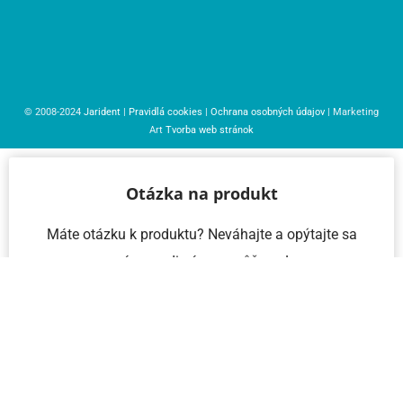
© 2008-2024
Jarident
|
Pravidlá cookies
|
Ochrana osobných údajov
| Marketing
Art
Tvorba web stránok
Otázka na produkt
Máte otázku k produktu? Neváhajte a opýtajte sa
nás – radi vám pomôžeme!
Meno a priezvisko
Email