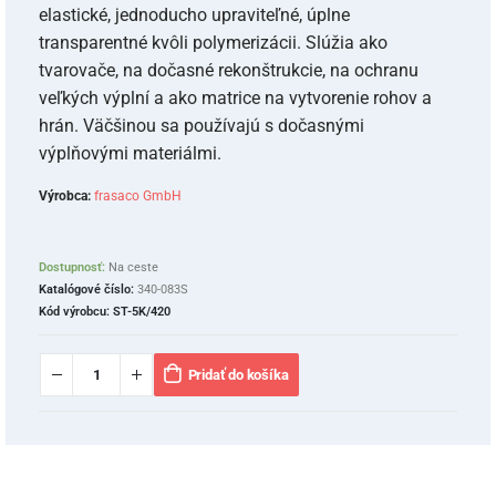
elastické, jednoducho upraviteľné, úplne
transparentné kvôli polymerizácii. Slúžia ako
tvarovače, na dočasné rekonštrukcie, na ochranu
veľkých výplní a ako matrice na vytvorenie rohov a
hrán. Väčšinou sa používajú s dočasnými
výplňovými materiálmi.
Výrobca:
frasaco GmbH
Dostupnosť:
Na ceste
Katalógové číslo:
340-083S
Kód výrobcu:
ST-5K/420
Pridať do košíka