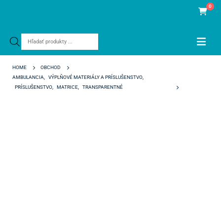
0
Products
search
HOME
OBCHOD
AMBULANCIA
,
VÝPLŇOVÉ MATERIÁLY A PRÍSLUŠENSTVO
,
PRÍSLUŠENSTVO
,
MATRICE
,
TRANSPARENTNÉ
STRIP CROWNS PRAVÉ DOLNÉ 420