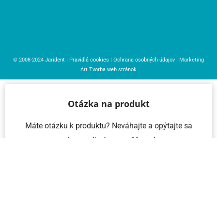
© 2008-2024
Jarident
|
Pravidlá cookies
|
Ochrana osobných údajov
| Marketing
Art
Tvorba web stránok
Otázka na produkt
Máte otázku k produktu? Neváhajte a opýtajte sa
nás – radi vám pomôžeme!
Meno a priezvisko
Email