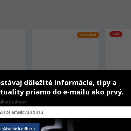
-24%
VÝPREDAJ
stávaj dôležité informácie, tipy a
tuality priamo do e-mailu ako prvý.
ilová adresa
emire 
OptiDisc 100 ks
Occlubrus
rihlásenie k odberu