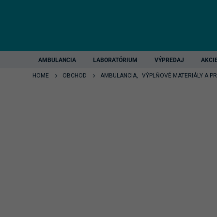
AMBULANCIA
LABORATÓRIUM
VÝPREDAJ
AKCI
HOME
OBCHOD
AMBULANCIA
,
VÝPLŇOVÉ MATERIÁLY A P