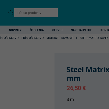
Products
search
E
NOVINKY
ŠKOLENIA
SERVIS
NA STIAHNUTIE
KONT
RÍSLUŠENSTVO
,
PRÍSLUŠENSTVO
,
MATRICE
,
KOVOVÉ
STEEL MATRIX BAND 
Steel Matri
mm
26,50
€
3 m