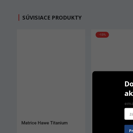
SÚVISIACE PRODUKTY
-13%
Do
ak
ema
MetaFix
Matrice Hawe Toffl
Contoured
P