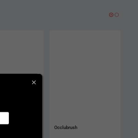
-5%
h
Palodent V3 Wedges