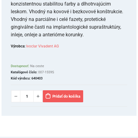
konzistentnou stabilitou farby a dlhotrvajúcim
leskom. Vhodný na kovové i bezkovové konštrukcie.
Vhodný na parciálne i celé fazety, protetické
gingiválne časti na implantologické supraštruktúry,
inleje, onleje a anteriórne korunky.
Výrobca:
Ivoclar Vivadent AG
Dostupnosť:
Na ceste
Katalógové číslo:
007-1559S
Kód výrobcu:
640403
Pridať do košíka