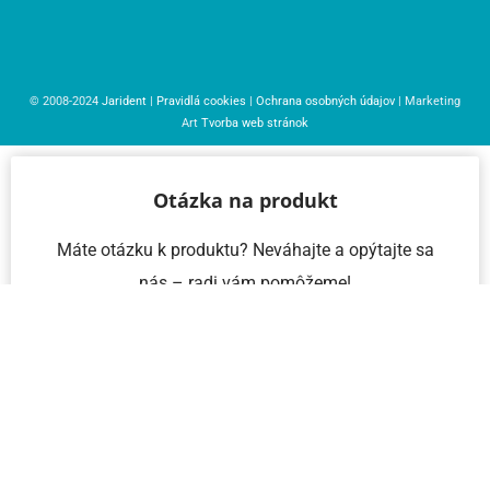
© 2008-2024
Jarident
|
Pravidlá cookies
|
Ochrana osobných údajov
| Marketing
Art
Tvorba web stránok
Otázka na produkt
Máte otázku k produktu? Neváhajte a opýtajte sa
nás – radi vám pomôžeme!
Meno a priezvisko
Email
Telefón