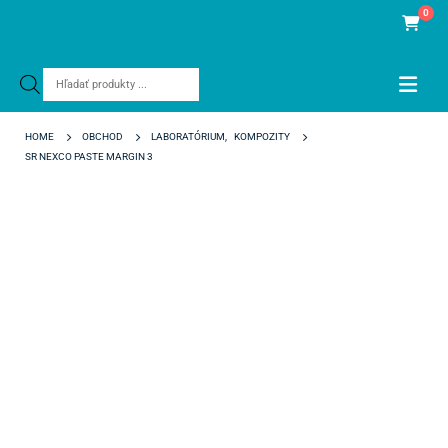
0
Products
search
HOME
OBCHOD
LABORATÓRIUM
,
KOMPOZITY
SR NEXCO PASTE MARGIN 3