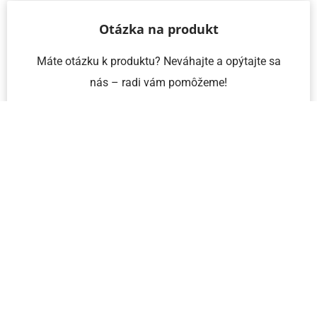
Otázka na produkt
Máte otázku k produktu? Neváhajte a opýtajte sa
nás – radi vám pomôžeme!
Meno a priezvisko
Email
Telefón
IČO
Správa