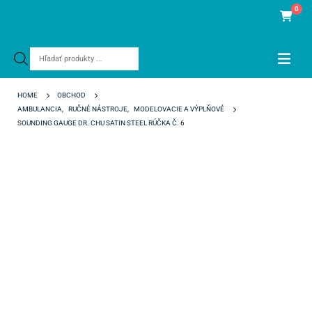
0
Products
search
HOME
OBCHOD
AMBULANCIA
,
RUČNÉ NÁSTROJE
,
MODELOVACIE A VÝPLŇOVÉ
SOUNDING GAUGE DR. CHU SATIN STEEL RÚČKA Č. 6