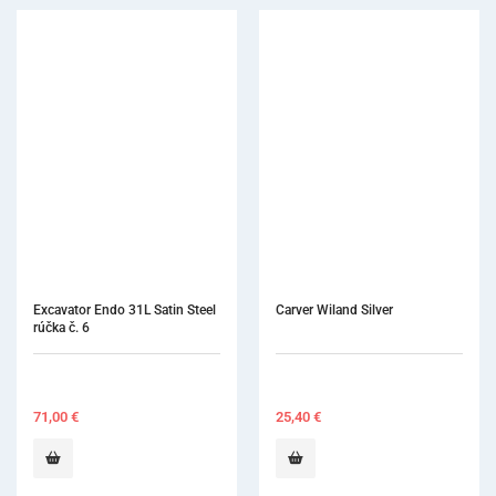
Carver Wiland Silver
Carver Hollenbach 3S rúč
41
25,40
€
56,20
€