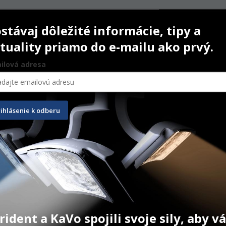
stávaj dôležité informácie, tipy a
tuality priamo do e-mailu ako prvý.
-3%
ilová adresa
rihlásenie k odberu
ringe
G-Cem Try-In Paste
Variolink E
rident a KaVo spojili svoje sily, aby 