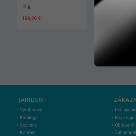
10 g
1,8 g
109,20
€
54,50
€
JARIDENT
ZÁKAZ
Výrobcovia
Prihlásenie
Katalógy
Moje obje
Školenia
Obľúbené 
Kontakt
Zabudnuté