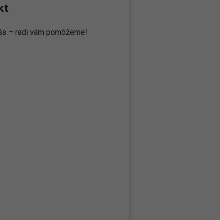
kt
 nás – radi vám pomôžeme!