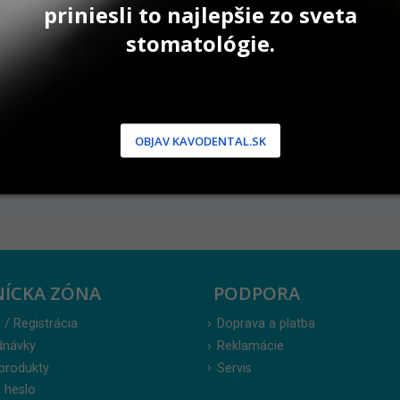
priniesli to najlepšie zo sveta
1,5 g
9 g
stomatológie.
42,90
€
241,70
€
1. Pri kúpe 
1 ks ZirCA
1x OptraGate
ZDARMA. Akc
31.08.2026.
OBJAV KAVODENTAL.SK
NÍCKA ZÓNA
PODPORA
 / Registrácia
Doprava a platba
dnávky
Reklamácie
produkty
Servis
 heslo