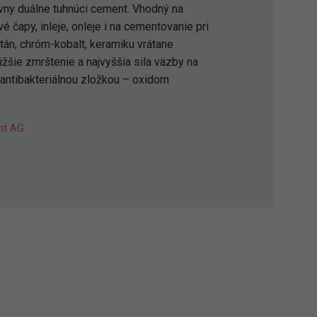
ny duálne tuhnúci cement. Vhodný na
é čapy, inleje, onleje i na cementovanie pri
titán, chróm-kobalt, keramiku vrátane
nižšie zmrštenie a najvyššia sila väzby na
s antibakteriálnou zložkou – oxidom
nt AG