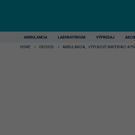
AMBULANCIA
LABORATÓRIUM
VÝPREDAJ
AKCI
HOME
OBCHOD
AMBULANCIA
,
VÝPLŇOVÉ MATERIÁLY A P