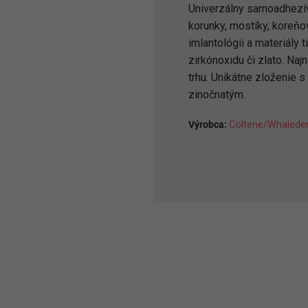
Univerzálny samoadhezív
korunky, mostíky, koreňov
imlantológii a materiály 
zirkónoxidu či zlato. Naj
trhu. Unikátne zloženie 
zinočnatým.
Výrobca:
Coltene/Whalede