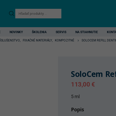
Products
search
E
NOVINKY
ŠKOLENIA
SERVIS
NA STIAHNUTIE
KONT
RÍSLUŠENSTVO
,
FIXAČNÉ MATERIÁLY
,
KOMPOZITNÉ
SOLOCEM REFILL DENTI
SoloCem Ref
113,00
€
5 ml
Popis