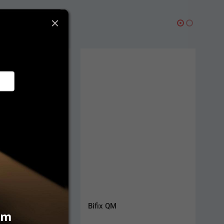
sthetic DC 9 g
Bifix QM
vám