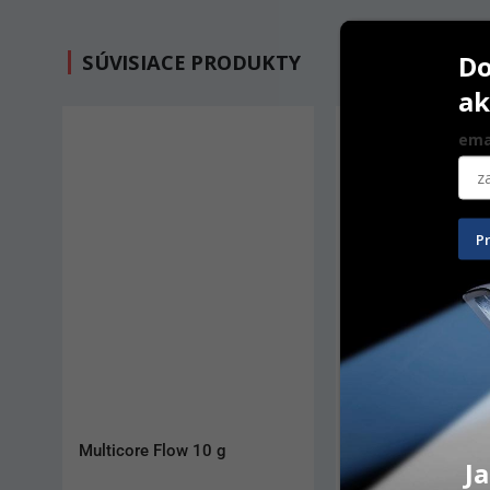
Do
SÚVISIACE PRODUKTY
ak
ema
P
Multicore Flow 10 g
NX3 Light-Cure Sy
Ja