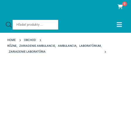
0
Products
search
HOME
OBCHOD
RÔZNE
,
ZARIADENIE AMBULANCIE
,
AMBULANCIA
,
LABORATÓRIUM
,
ZARIADENIE LABORATÓRIA
SKRINKA K ASPIRATION HOOD