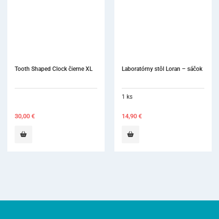
Tooth Shaped Clock čierne XL
Laboratórny stôl Loran – sáčok
1 ks
30,00
€
14,90
€