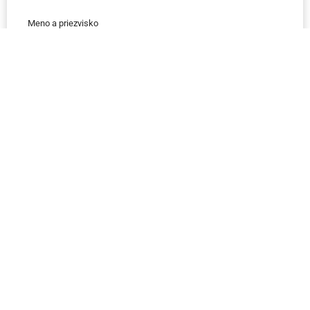
Meno a priezvisko
Email
Telefón
IČO
Správa
Odoslať správu