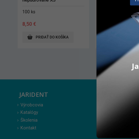
100 ks
80 ks
8,50
€
16,40
€
PRIDAŤ DO KOŠÍKA
ZOBRAZIŤ PRODUK
Ja
JARIDENT
ZÁKAZ
Výrobcovia
Prihlásenie
Katalógy
Moje obje
Školenia
Obľúbené 
Kontakt
Zabudnuté
Obchodné