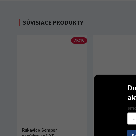
SÚVISIACE PRODUKTY
AKCIA
Do
ak
ema
Rukavice Semper 
Podbradníky Medib
P
nepúdrované XS
rolke