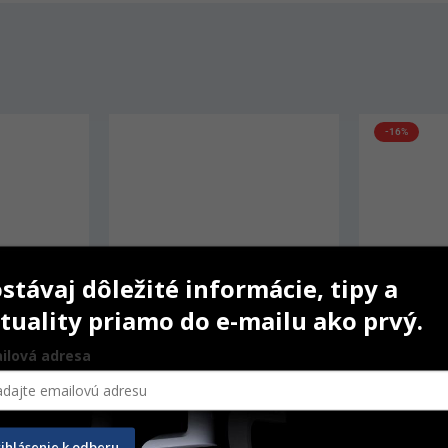
-16%
stávaj dôležité informácie, tipy a
tuality priamo do e-mailu ako prvý.
ilová adresa
ase v 
Luna vatové valčeky
Universal C
rihlásenie k odberu