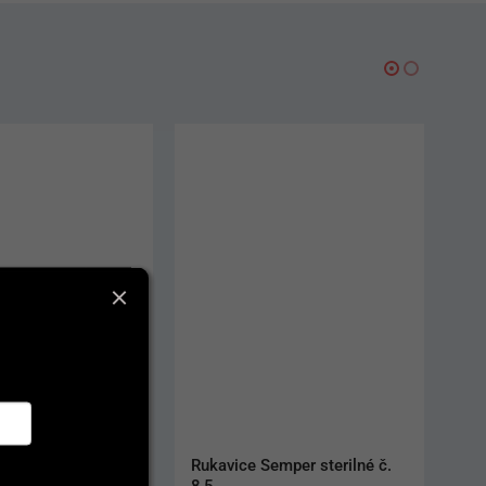
annula III
Rukavice Semper sterilné č. 
8,5