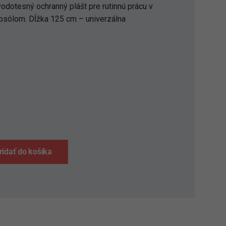
odotesný ochranný plášt pre rutinnú prácu v
osólom. Dĺžka 125 cm – univerzálna
S
ridať do košíka