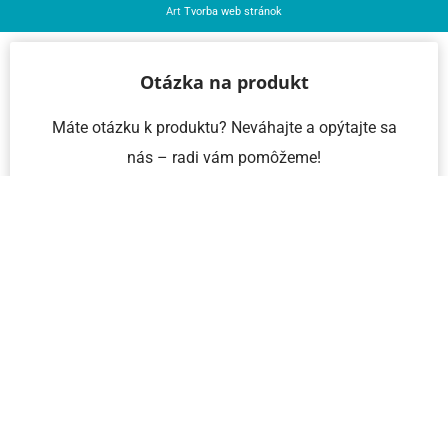
Art
Tvorba web stránok
Otázka na produkt
Máte otázku k produktu? Neváhajte a opýtajte sa
nás – radi vám pomôžeme!
Meno a priezvisko
Email
Telefón
IČO