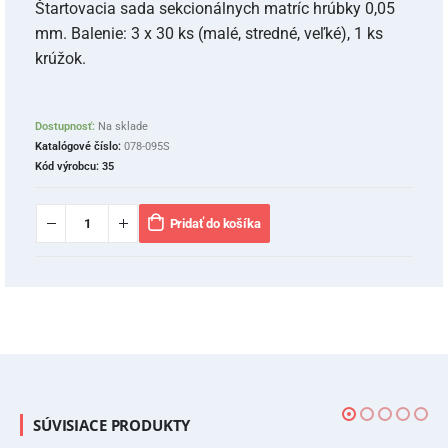
Štartovacia sada sekcionálnych matríc hrúbky 0,05
mm. Balenie: 3 x 30 ks (malé, stredné, veľké), 1 ks
krúžok.
Dostupnosť:
Na sklade
Katalógové číslo:
078-095S
Kód výrobcu:
35
Pridať do košíka
SÚVISIACE PRODUKTY