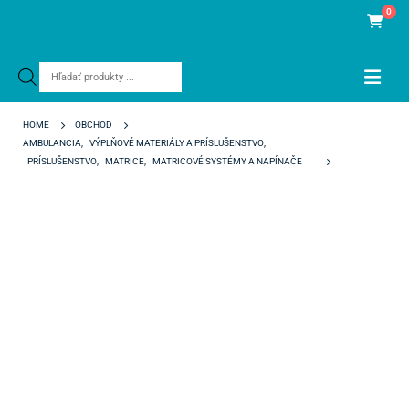
0
Products
search
HOME
OBCHOD
AMBULANCIA
,
VÝPLŇOVÉ MATERIÁLY A PRÍSLUŠENSTVO
,
PRÍSLUŠENSTVO
,
MATRICE
,
MATRICOVÉ SYSTÉMY A NAPÍNAČE
SECTIONAL METAL MATRICES KIT 0,05 MM