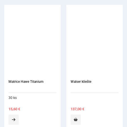
Walser kliešte
Occlubrush
10 ks
137,00
€
94,00
€