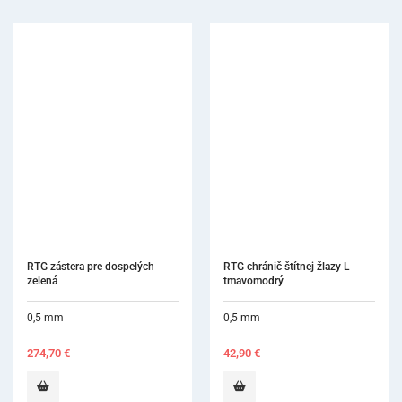
RTG zástera pre dospelých 
RTG chránič štítnej žlazy L 
zelená
tmavomodrý
0,5 mm
0,5 mm
274,70
€
42,90
€