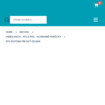
0
Products
search
HOME
OBCHOD
AMBULANCIA
,
RTG A RVG
,
OCHRANNÉ POMÔCKY
RTG ZÁSTERA PRE DETI ZELENÁ