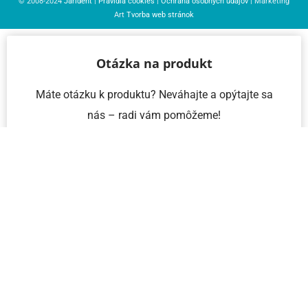
© 2008-2024
Jarident
|
Pravidlá cookies
|
Ochrana osobných údajov
| Marketing
Art
Tvorba web stránok
Otázka na produkt
Máte otázku k produktu? Neváhajte a opýtajte sa
nás – radi vám pomôžeme!
Meno a priezvisko
Email
Telefón
IČO