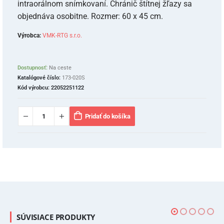
intraorálnom snímkovaní. Chránič štítnej žľazy sa
objednáva osobitne. Rozmer: 60 x 45 cm.
Výrobca:
VMK-RTG s.r.o.
Dostupnosť:
Na ceste
Katalógové číslo:
173-020S
Kód výrobcu:
22052251122
Pridať do košíka
SÚVISIACE PRODUKTY