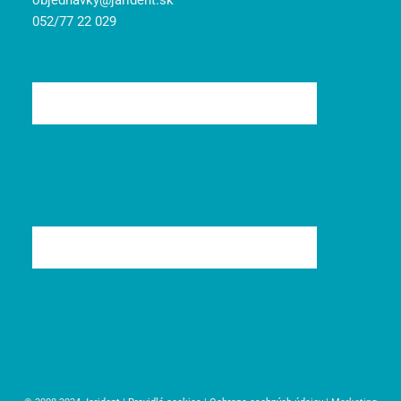
objednavky@jarident.sk
052/77 22 029