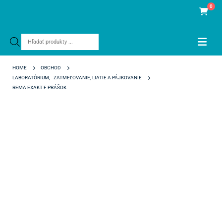
0
Products
search
HOME
OBCHOD
LABORATÓRIUM
,
ZATMEĽOVANIE, LIATIE A PÁJKOVANIE
REMA EXAKT F PRÁŠOK