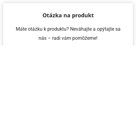
Otázka na produkt
Máte otázku k produktu? Neváhajte a opýtajte sa
nás – radi vám pomôžeme!
Meno a priezvisko
Email
Telefón
IČO
Správa