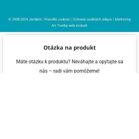
© 2008-2024
Jarident
|
Pravidlá cookies
|
Ochrana osobných údajov
| Marketing
Art
Tvorba web stránok
Otázka na produkt
Máte otázku k produktu? Neváhajte a opýtajte sa
nás – radi vám pomôžeme!
Meno a priezvisko
Email
Telefón