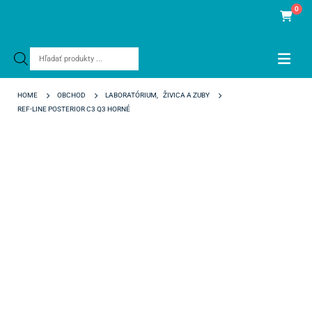
0
Products
search
HOME
OBCHOD
LABORATÓRIUM
,
ŽIVICA A ZUBY
REF-LINE POSTERIOR C3 Q3 HORNÉ