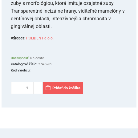
zuby s morfológiou, ktorá imituje ozajstné zuby.
Transparentné incizálne hrany, viditeľné mamelóny v
dentínovej oblasti, intenzívnejšia chromacita v
gingiválnej oblasti.
Výrobca:
POLIDENT d.o.o.
Dostupnosť:
Na ceste
Katalógové číslo:
274-528S
Kód výrobcu:
Pridať do košíka