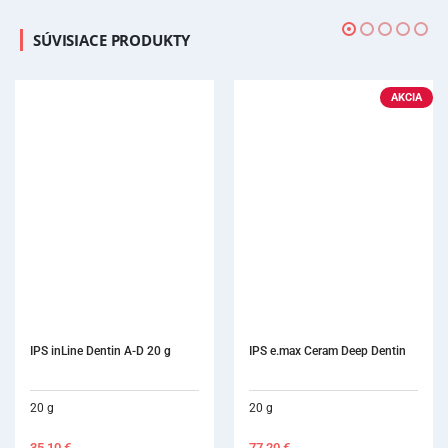
SÚVISIACE PRODUKTY
AKCIA
IPS inLine Dentin A-D 20 g
IPS e.max Ceram Deep Dentin
20 g
20 g
35,10
€
77,20
€