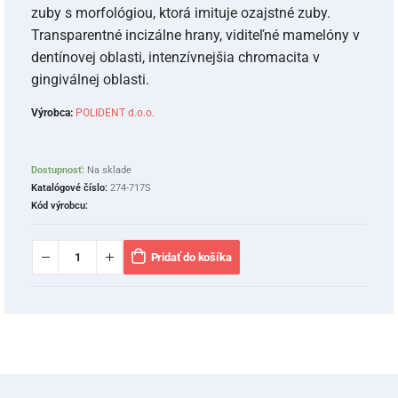
zuby s morfológiou, ktorá imituje ozajstné zuby.
Transparentné incizálne hrany, viditeľné mamelóny v
dentínovej oblasti, intenzívnejšia chromacita v
gingiválnej oblasti.
Výrobca:
POLIDENT d.o.o.
Dostupnosť:
Na sklade
Katalógové číslo:
274-717S
Kód výrobcu:
Pridať do košíka