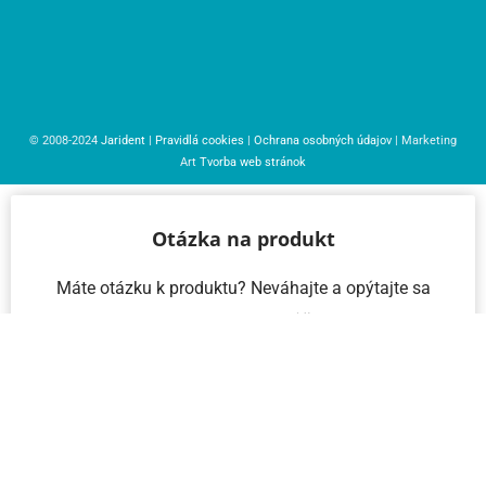
© 2008-2024
Jarident
|
Pravidlá cookies
|
Ochrana osobných údajov
| Marketing
Art
Tvorba web stránok
Otázka na produkt
Máte otázku k produktu? Neváhajte a opýtajte sa
nás – radi vám pomôžeme!
Meno a priezvisko
Email