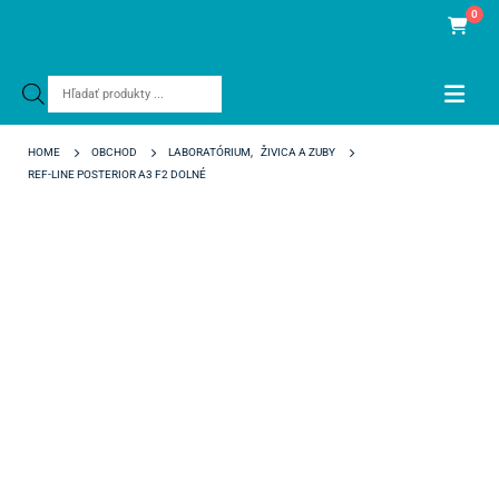
0
Products
search
HOME
OBCHOD
LABORATÓRIUM
,
ŽIVICA A ZUBY
REF-LINE POSTERIOR A3 F2 DOLNÉ