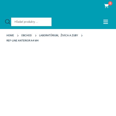
0
Products
search
HOME
OBCHOD
LABORATÓRIUM
,
ŽIVICA A ZUBY
REF-LINE ANTERIOR A4 M4