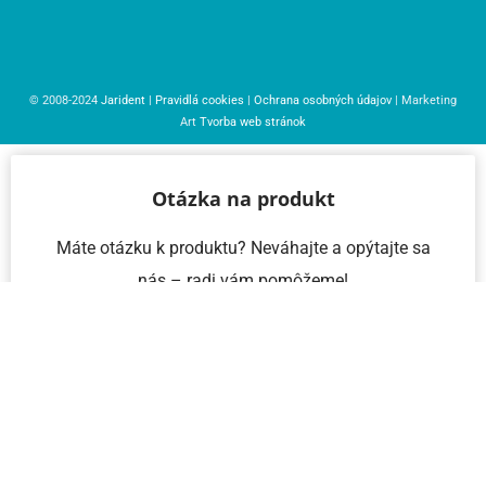
© 2008-2024
Jarident
|
Pravidlá cookies
|
Ochrana osobných údajov
| Marketing
Art
Tvorba web stránok
Otázka na produkt
Máte otázku k produktu? Neváhajte a opýtajte sa
nás – radi vám pomôžeme!
Meno a priezvisko
Email
Telefón