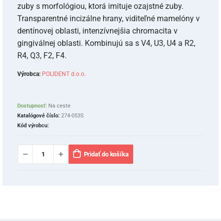
zuby s morfológiou, ktorá imituje ozajstné zuby.
Transparentné incizálne hrany, viditeľné mamelóny v
dentínovej oblasti, intenzívnejšia chromacita v
gingiválnej oblasti. Kombinujú sa s V4, U3, U4 a R2,
R4, Q3, F2, F4.
Výrobca:
POLIDENT d.o.o.
Dostupnosť:
Na ceste
Katalógové číslo:
274-053S
Kód výrobcu:
Pridať do košíka