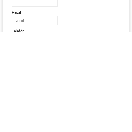
Email
Telefón
IČO
Správa
Odoslať správu