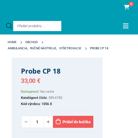
0
Products
search
HOME
OBCHOD
AMBULANCIA
,
RUČNÉ NÁSTROJE
,
VYŠETROVACIE
PROBE CP 18
Probe CP 18
33,00
€
Dostupnosť:
Na ceste
Katalógové číslo:
389-678S
Kód výrobcu:
1056 X
Pridať do košíka