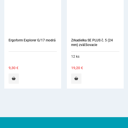
Ergoform Explorer G/17 modrá
Zrkadielka SE PLUS č. 5 (24 
mm) zväčšovacie
12 ks
9,30
€
19,20
€