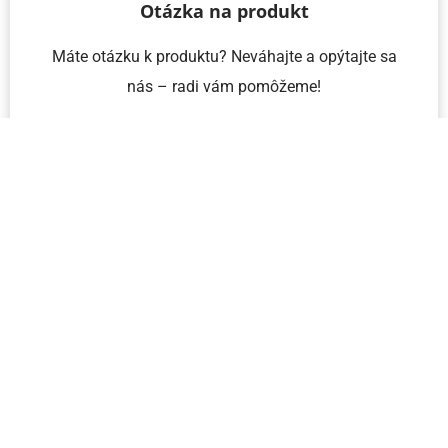
Otázka na produkt
Máte otázku k produktu? Neváhajte a opýtajte sa
nás – radi vám pomôžeme!
Meno a priezvisko
Email
Telefón
IČO
Správa