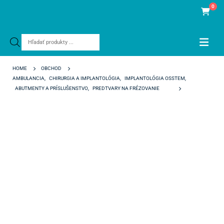
0
Products
search
HOME
OBCHOD
AMBULANCIA
,
CHIRURGIA A IMPLANTOLÓGIA
,
IMPLANTOLÓGIA OSSTEM
,
ABUTMENTY A PRÍSLUŠENSTVO
,
PREDTVARY NA FRÉZOVANIE
PRE-MILLED ABUTMENT NON-HEX