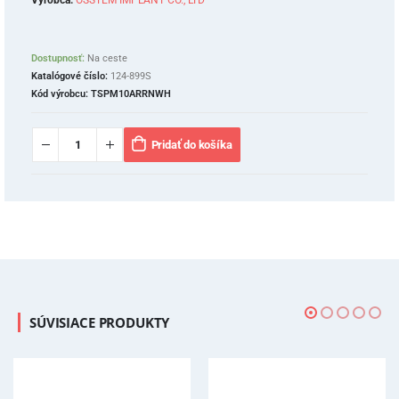
Výrobca:
OSSTEM IMPLANT CO., LTD
Dostupnosť:
Na ceste
Katalógové číslo:
124-899S
Kód výrobcu:
TSPM10ARRNWH
Pridať do košíka
SÚVISIACE PRODUKTY