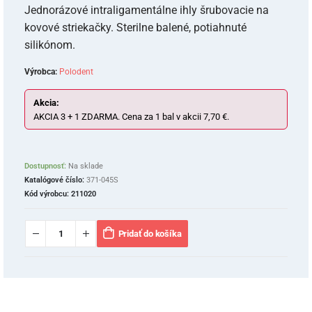
Jednorázové intraligamentálne ihly šrubovacie na
kovové striekačky. Sterilne balené, potiahnuté
silikónom.
Výrobca:
Polodent
Akcia:
AKCIA 3 + 1 ZDARMA. Cena za 1 bal v akcii 7,70 €.
Dostupnosť:
Na sklade
Katalógové číslo:
371-045S
Kód výrobcu:
211020
Pridať do košíka