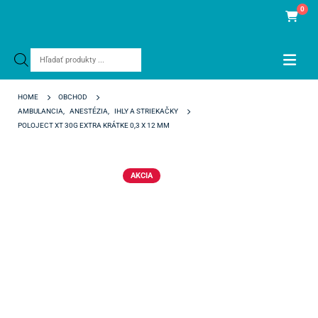
0
Products
search
HOME
OBCHOD
AMBULANCIA
,
ANESTÉZIA
,
IHLY A STRIEKAČKY
POLOJECT XT 30G EXTRA KRÁTKE 0,3 X 12 MM
AKCIA