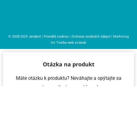
© 2008-2024
Jarident
|
Pravidlá cookies
|
Ochrana osobných údajov
| Marketing
Art
Tvorba web stránok
Otázka na produkt
Máte otázku k produktu? Neváhajte a opýtajte sa
nás – radi vám pomôžeme!
Meno a priezvisko
Email