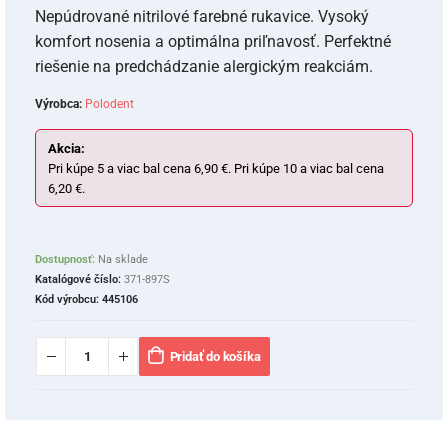
Nepúdrované nitrilové farebné rukavice. Vysoký
komfort nosenia a optimálna priľnavosť. Perfektné
riešenie na predchádzanie alergickým reakciám.
Výrobca:
Polodent
Akcia:
Pri kúpe 5 a viac bal cena 6,90 €. Pri kúpe 10 a viac bal cena
6,20 €.
Dostupnosť:
Na sklade
Katalógové číslo:
371-897S
Kód výrobcu:
445106
Pridať do košíka