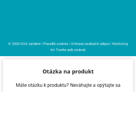
© 2008-2024
Jarident
|
Pravidlá cookies
|
Ochrana osobných údajov
| Marketing
Art
Tvorba web stránok
Otázka na produkt
Máte otázku k produktu? Neváhajte a opýtajte sa
nás – radi vám pomôžeme!
Meno a priezvisko
Email