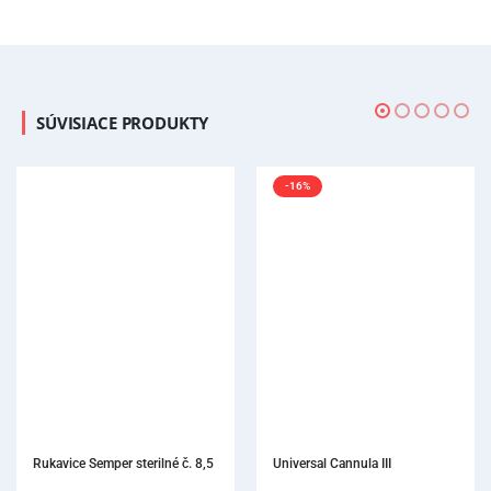
SÚVISIACE PRODUKTY
-16%
Universal Cannula III
Podbrad
Up! skla